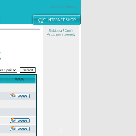
windowsmobile.cz
Reklama
/
Ceník
Vstup pro inzerenty
e
í
WWW