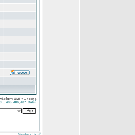
uváděny v GMT + 1 hodina
3
...
405
,
406
,
407
Další
Members List ©