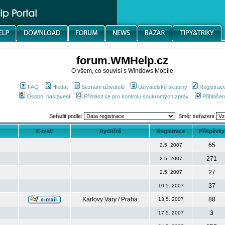
forum.WMHelp.cz
O všem, co souvisí s Windows Mobile
FAQ
Hledat
Seznam uživatelů
Uživatelské skupiny
Registrac
Osobní nastavení
Přihlásit se pro kontrolu soukromých zpráv
Přihlášen
Seřadit podle:
Směr seřazení
E-mail
Bydliště
Registrace
Příspěvky
65
2.5. 2007
271
2.5. 2007
27
2.5. 2007
37
10.5. 2007
Karlovy Vary / Praha
88
13.5. 2007
3
17.5. 2007