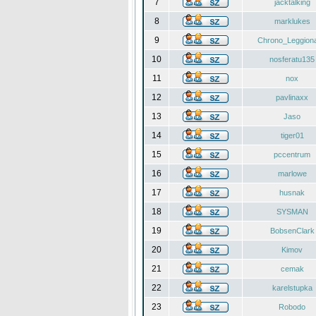
7
jacktalking
8
marklukes
9
Chrono_Leggiona
10
nosferatu135
11
nox
12
pavlinaxx
13
Jaso
14
tiger01
15
pccentrum
16
marlowe
17
husnak
18
SYSMAN
19
BobsenClark
20
Kimov
21
cemak
22
karelstupka
23
Robodo