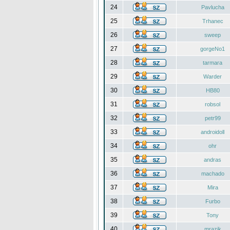
24
Pavlucha
25
Trhanec
26
sweep
27
gorgeNo1
28
tarmara
29
Warder
30
HB80
31
robsol
32
petr99
33
androidoll
34
ohr
35
andras
36
machado
37
Mira
38
Furbo
39
Tony
40
mrazik