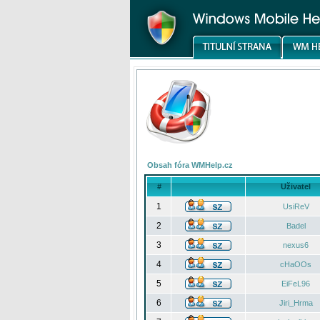
Obsah fóra WMHelp.cz
#
Uživatel
1
UsiReV
2
Badel
3
nexus6
4
cHaOOs
5
EiFeL96
6
Jiri_Hrma