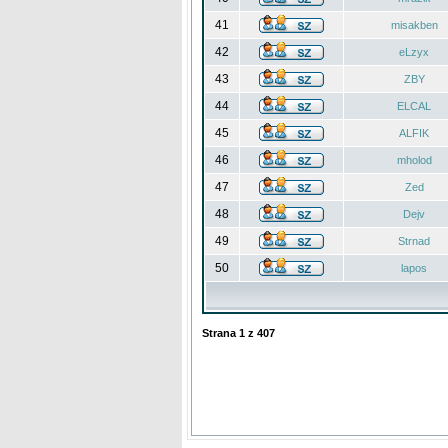
41
misakben
42
eLzyx
43
ZBY
44
ELCAL
45
ALFIK
46
mholod
47
Zed
48
Dejv
49
Strnad
50
lapos
Strana
1
z
407