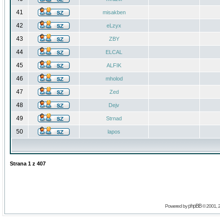
41
misakben
42
eLzyx
43
ZBY
44
ELCAL
45
ALFIK
46
mholod
47
Zed
48
Dejv
49
Strnad
50
lapos
Strana
1
z
407
phpBB
Powered by
© 2001, 