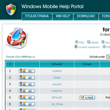
fo
O všem
FAQ
Hledat
Sez
Osobní nastavení
Při
Obsah fóra WMHelp.cz
Seřadit podle:
#
Uživatel
E-mail
1
UsiReV
2
Badel
3
nexus6
4
cHaOOs
5
Kar
EiFeL96
6
Jiri_Hrma