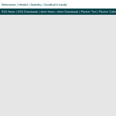
Webmaster
|
Hledání
|
Statistiky
|
Syndikační kanály
RSS News
|
RSS Downloads
|
Atom News
|
Atom Downloads
|
Plucker Text
|
Plucker Color