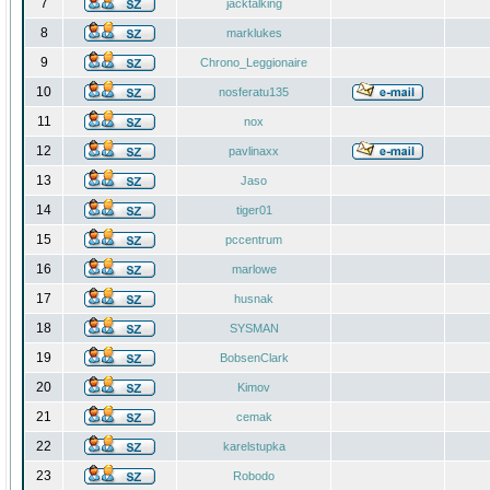
7
jacktalking
8
marklukes
9
Chrono_Leggionaire
10
nosferatu135
11
nox
12
pavlinaxx
13
Jaso
14
tiger01
15
pccentrum
16
marlowe
17
husnak
18
SYSMAN
19
BobsenClark
20
Kimov
21
cemak
22
karelstupka
23
Robodo