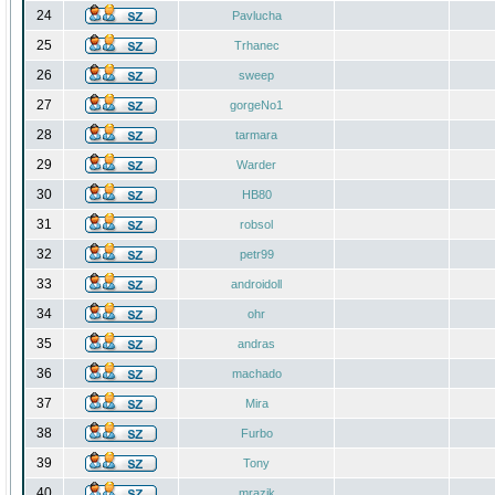
24
Pavlucha
25
Trhanec
26
sweep
27
gorgeNo1
28
tarmara
29
Warder
30
HB80
31
robsol
32
petr99
33
androidoll
34
ohr
35
andras
36
machado
37
Mira
38
Furbo
39
Tony
40
mrazik