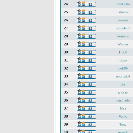
24
Pavlucha
25
Trhanec
26
sweep
27
gorgeNo1
28
tarmara
29
Warder
30
HB80
31
robsol
32
petr99
33
androidoll
34
ohr
35
andras
36
machado
37
Mira
38
Furbo
39
Tony
40
mrazik