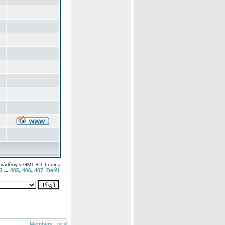
uváděny v GMT + 1 hodina
3
...
405
,
406
,
407
Další
Members List ©