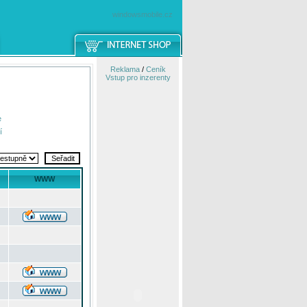
windowsmobile.cz
Reklama
/
Ceník
Vstup pro inzerenty
e
í
WWW