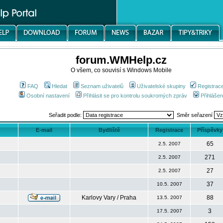
forum.WMHelp.cz
O všem, co souvisí s Windows Mobile
FAQ
Hledat
Seznam uživatelů
Uživatelské skupiny
Registrac
Osobní nastavení
Přihlásit se pro kontrolu soukromých zpráv
Přihlášen
Seřadit podle:
Směr seřazení
E-mail
Bydliště
Registrace
Příspěvky
65
2.5. 2007
271
2.5. 2007
27
2.5. 2007
37
10.5. 2007
Karlovy Vary / Praha
88
13.5. 2007
3
17.5. 2007