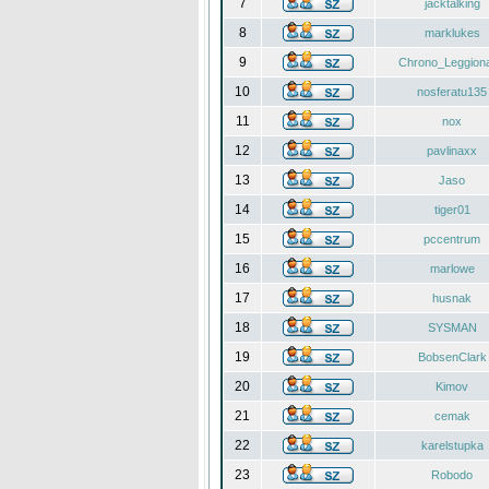
7
jacktalking
8
marklukes
9
Chrono_Leggiona
10
nosferatu135
11
nox
12
pavlinaxx
13
Jaso
14
tiger01
15
pccentrum
16
marlowe
17
husnak
18
SYSMAN
19
BobsenClark
20
Kimov
21
cemak
22
karelstupka
23
Robodo