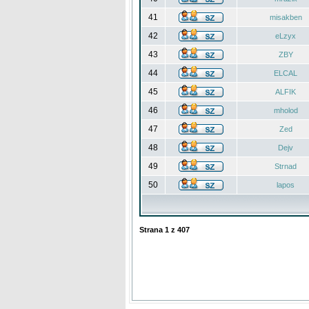
41
misakben
42
eLzyx
43
ZBY
44
ELCAL
45
ALFIK
46
mholod
47
Zed
48
Dejv
49
Strnad
50
lapos
Strana
1
z
407