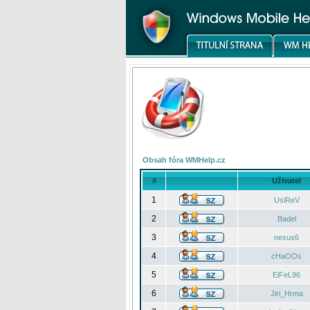
Obsah fóra WMHelp.cz
#
Uživatel
1
UsiReV
2
Badel
3
nexus6
4
cHaOOs
5
EiFeL96
6
Jiri_Hrma