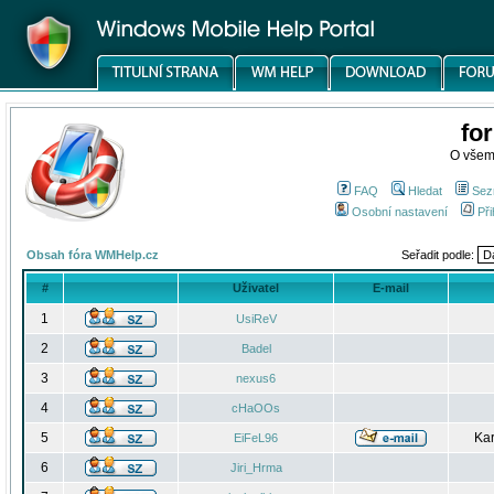
fo
O všem
FAQ
Hledat
Sez
Osobní nastavení
Při
Obsah fóra WMHelp.cz
Seřadit podle:
#
Uživatel
E-mail
1
UsiReV
2
Badel
3
nexus6
4
cHaOOs
5
Kar
EiFeL96
6
Jiri_Hrma