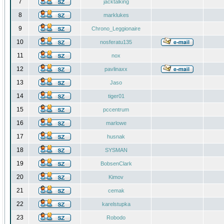
7
jacktalking
8
marklukes
9
Chrono_Leggionaire
10
nosferatu135
11
nox
12
pavlinaxx
13
Jaso
14
tiger01
15
pccentrum
16
marlowe
17
husnak
18
SYSMAN
19
BobsenClark
20
Kimov
21
cemak
22
karelstupka
23
Robodo