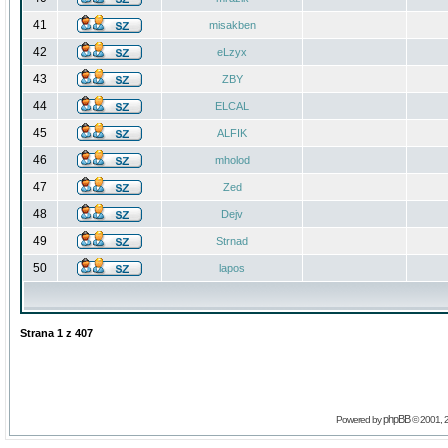
41
misakben
42
eLzyx
43
ZBY
44
ELCAL
45
ALFIK
46
mholod
47
Zed
48
Dejv
49
Strnad
50
lapos
Strana
1
z
407
phpBB
Powered by
© 2001, 