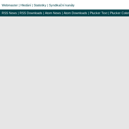
Webmaster
|
Hledání
|
Statistiky
|
Syndikační kanály
RSS News
|
RSS Downloads
|
Atom News
|
Atom Downloads
|
Plucker Text
|
Plucker Color