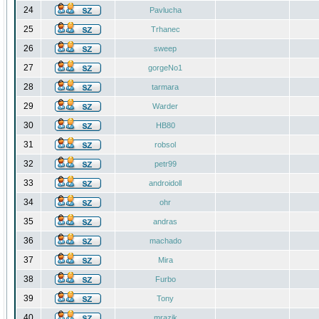
24
Pavlucha
25
Trhanec
26
sweep
27
gorgeNo1
28
tarmara
29
Warder
30
HB80
31
robsol
32
petr99
33
androidoll
34
ohr
35
andras
36
machado
37
Mira
38
Furbo
39
Tony
40
mrazik