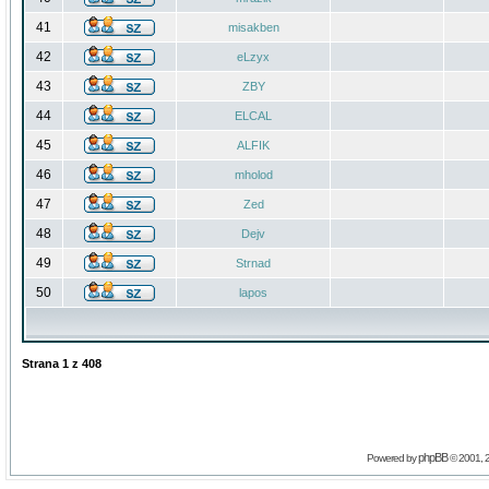
41
misakben
42
eLzyx
43
ZBY
44
ELCAL
45
ALFIK
46
mholod
47
Zed
48
Dejv
49
Strnad
50
lapos
Strana
1
z
408
phpBB
Powered by
© 2001, 