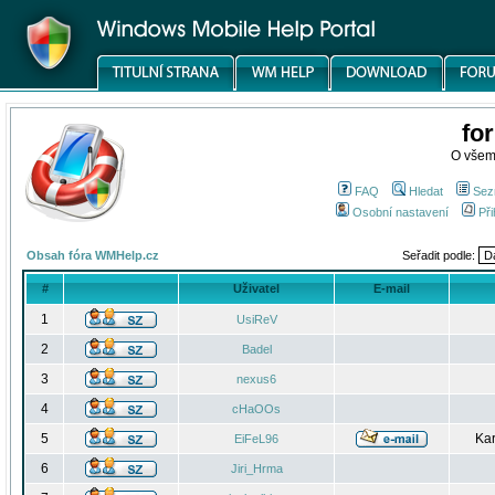
fo
O všem
FAQ
Hledat
Sez
Osobní nastavení
Při
Obsah fóra WMHelp.cz
Seřadit podle:
#
Uživatel
E-mail
1
UsiReV
2
Badel
3
nexus6
4
cHaOOs
5
Kar
EiFeL96
6
Jiri_Hrma