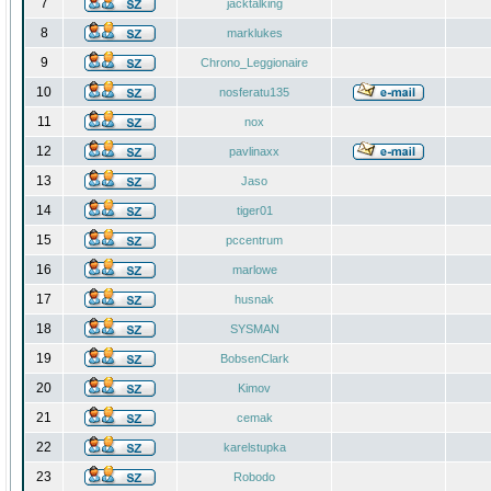
7
jacktalking
8
marklukes
9
Chrono_Leggionaire
10
nosferatu135
11
nox
12
pavlinaxx
13
Jaso
14
tiger01
15
pccentrum
16
marlowe
17
husnak
18
SYSMAN
19
BobsenClark
20
Kimov
21
cemak
22
karelstupka
23
Robodo