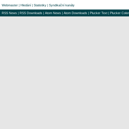
Webmaster
|
Hledání
|
Statistiky
|
Syndikační kanály
RSS News
|
RSS Downloads
|
Atom News
|
Atom Downloads
|
Plucker Text
|
Plucker Color