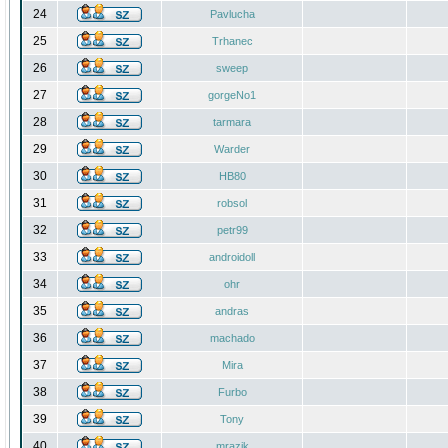
24
Pavlucha
25
Trhanec
26
sweep
27
gorgeNo1
28
tarmara
29
Warder
30
HB80
31
robsol
32
petr99
33
androidoll
34
ohr
35
andras
36
machado
37
Mira
38
Furbo
39
Tony
40
mrazik