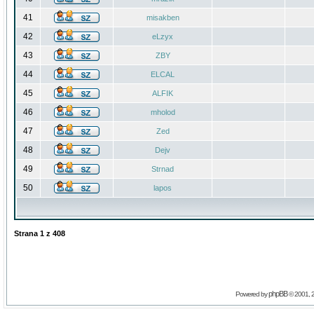
41
misakben
42
eLzyx
43
ZBY
44
ELCAL
45
ALFIK
46
mholod
47
Zed
48
Dejv
49
Strnad
50
lapos
Strana
1
z
408
phpBB
Powered by
© 2001, 