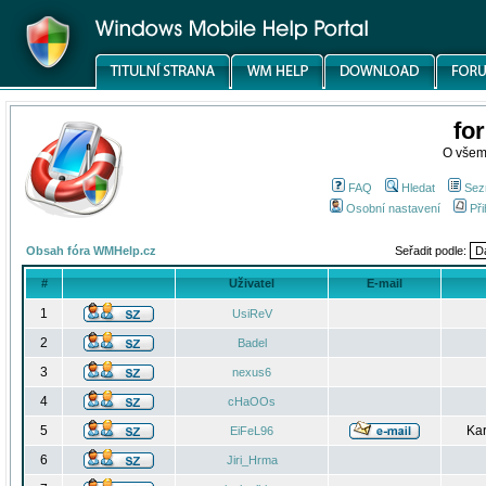
fo
O všem
FAQ
Hledat
Sez
Osobní nastavení
Při
Obsah fóra WMHelp.cz
Seřadit podle:
#
Uživatel
E-mail
1
UsiReV
2
Badel
3
nexus6
4
cHaOOs
5
Kar
EiFeL96
6
Jiri_Hrma