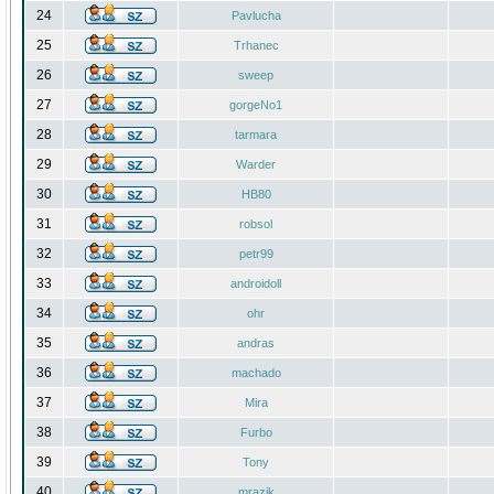
24
Pavlucha
25
Trhanec
26
sweep
27
gorgeNo1
28
tarmara
29
Warder
30
HB80
31
robsol
32
petr99
33
androidoll
34
ohr
35
andras
36
machado
37
Mira
38
Furbo
39
Tony
40
mrazik