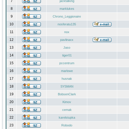
7
jacktalking
8
marklukes
9
Chrono_Leggionaire
10
nosferatu135
11
nox
12
pavlinaxx
13
Jaso
14
tiger01
15
pccentrum
16
marlowe
17
husnak
18
SYSMAN
19
BobsenClark
20
Kimov
21
cemak
22
karelstupka
23
Robodo