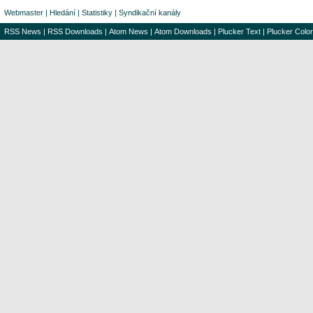
Webmaster
|
Hledání
|
Statistiky
|
Syndikační kanály
RSS News
|
RSS Downloads
|
Atom News
|
Atom Downloads
|
Plucker Text
|
Plucker Color