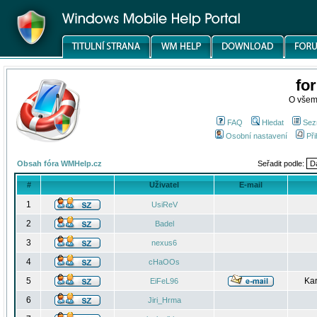
fo
O všem
FAQ
Hledat
Sez
Osobní nastavení
Při
Obsah fóra WMHelp.cz
Seřadit podle:
#
Uživatel
E-mail
1
UsiReV
2
Badel
3
nexus6
4
cHaOOs
5
Kar
EiFeL96
6
Jiri_Hrma