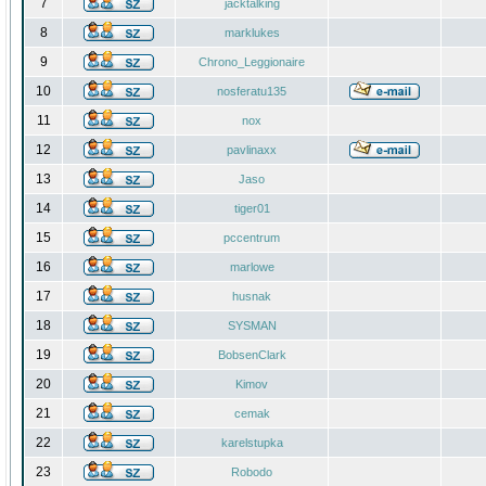
7
jacktalking
8
marklukes
9
Chrono_Leggionaire
10
nosferatu135
11
nox
12
pavlinaxx
13
Jaso
14
tiger01
15
pccentrum
16
marlowe
17
husnak
18
SYSMAN
19
BobsenClark
20
Kimov
21
cemak
22
karelstupka
23
Robodo