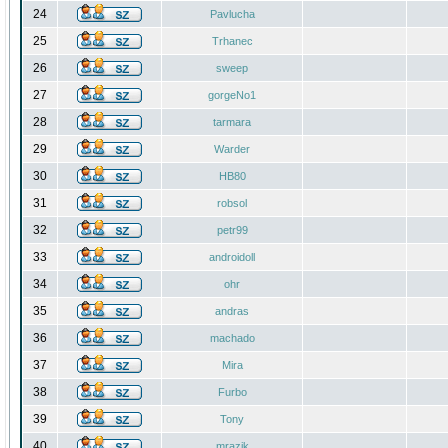
24
Pavlucha
25
Trhanec
26
sweep
27
gorgeNo1
28
tarmara
29
Warder
30
HB80
31
robsol
32
petr99
33
androidoll
34
ohr
35
andras
36
machado
37
Mira
38
Furbo
39
Tony
40
mrazik