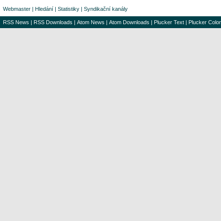
Webmaster
|
Hledání
|
Statistiky
|
Syndikační kanály
RSS News
|
RSS Downloads
|
Atom News
|
Atom Downloads
|
Plucker Text
|
Plucker Color