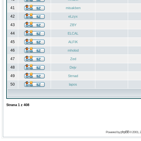
41
misakben
42
eLzyx
43
ZBY
44
ELCAL
45
ALFIK
46
mholod
47
Zed
48
Dejv
49
Strnad
50
lapos
Strana
1
z
408
phpBB
Powered by
© 2001, 