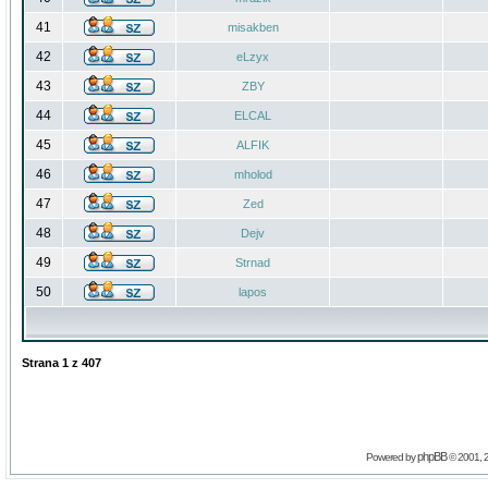
41
misakben
42
eLzyx
43
ZBY
44
ELCAL
45
ALFIK
46
mholod
47
Zed
48
Dejv
49
Strnad
50
lapos
Strana
1
z
407
phpBB
Powered by
© 2001, 