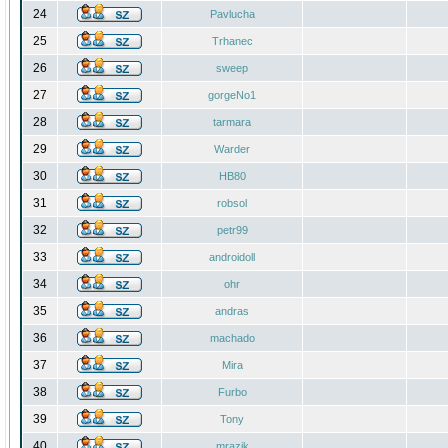
24
Pavlucha
25
Trhanec
26
sweep
27
gorgeNo1
28
tarmara
29
Warder
30
HB80
31
robsol
32
petr99
33
androidoll
34
ohr
35
andras
36
machado
37
Mira
38
Furbo
39
Tony
40
mrazik