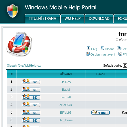
fo
O všem
FAQ
Hledat
Sez
Osobní nastavení
Při
Obsah fóra WMHelp.cz
Seřadit podle:
#
Uživatel
E-mail
1
UsiReV
2
Badel
3
nexus6
4
cHaOOs
5
Kar
EiFeL96
6
Jiri_Hrma