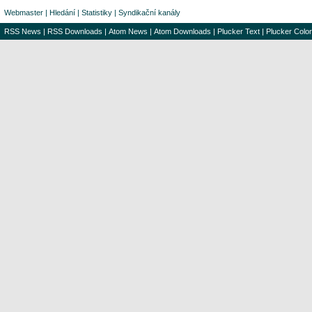
Webmaster
|
Hledání
|
Statistiky
|
Syndikační kanály
RSS News
|
RSS Downloads
|
Atom News
|
Atom Downloads
|
Plucker Text
|
Plucker Color