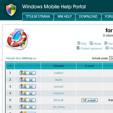
fo
O všem
FAQ
Hledat
Sez
Osobní nastavení
Při
Obsah fóra WMHelp.cz
Seřadit podle:
#
Uživatel
E-mail
1
UsiReV
2
Badel
3
nexus6
4
cHaOOs
5
Kar
EiFeL96
6
Jiri_Hrma