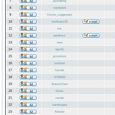
7
jacktalking
8
marklukes
9
Chrono_Leggionaire
10
nosferatu135
11
nox
12
pavlinaxx
13
Jaso
14
tiger01
15
pccentrum
16
marlowe
17
husnak
18
SYSMAN
19
BobsenClark
20
Kimov
21
cemak
22
karelstupka
23
Robodo