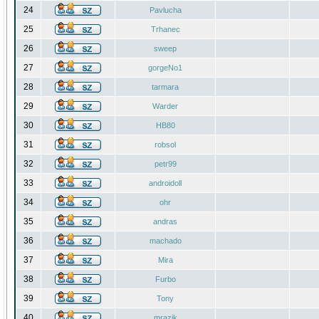
24
Pavlucha
25
Trhanec
26
sweep
27
gorgeNo1
28
tarmara
29
Warder
30
HB80
31
robsol
32
petr99
33
androidoll
34
ohr
35
andras
36
machado
37
Mira
38
Furbo
39
Tony
40
mrazik