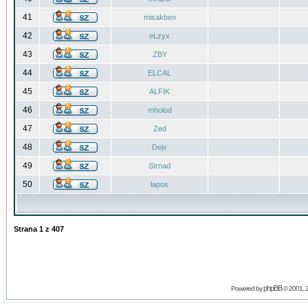
41
misakben
42
eLzyx
43
ZBY
44
ELCAL
45
ALFIK
46
mholod
47
Zed
48
Dejv
49
Strnad
50
lapos
Strana
1
z
407
phpBB
Powered by
© 2001, 