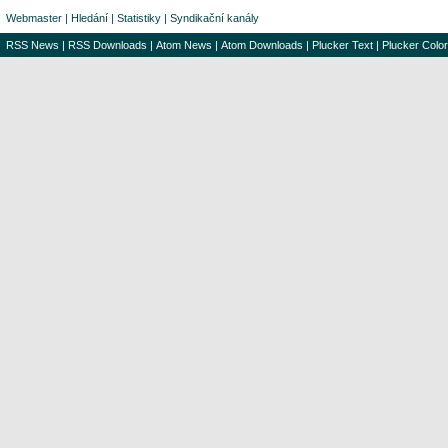
Webmaster
|
Hledání
|
Statistiky
|
Syndikační kanály
RSS News
|
RSS Downloads
|
Atom News
|
Atom Downloads
|
Plucker Text
|
Plucker Color