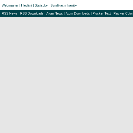
Webmaster
|
Hledání
|
Statistiky
|
Syndikační kanály
RSS News
|
RSS Downloads
|
Atom News
|
Atom Downloads
|
Plucker Text
|
Plucker Color