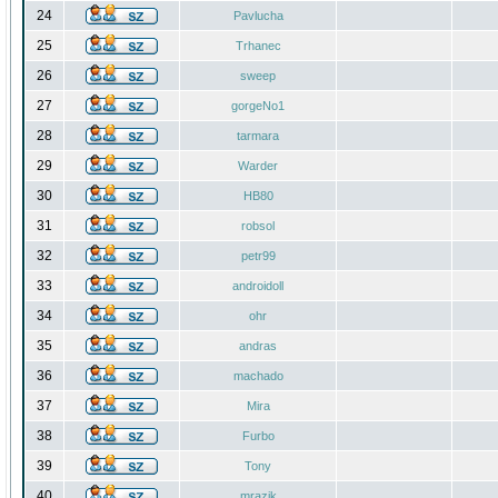
24
Pavlucha
25
Trhanec
26
sweep
27
gorgeNo1
28
tarmara
29
Warder
30
HB80
31
robsol
32
petr99
33
androidoll
34
ohr
35
andras
36
machado
37
Mira
38
Furbo
39
Tony
40
mrazik