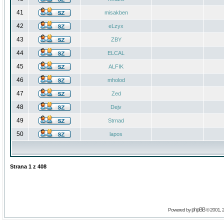
41
misakben
42
eLzyx
43
ZBY
44
ELCAL
45
ALFIK
46
mholod
47
Zed
48
Dejv
49
Strnad
50
lapos
Strana
1
z
408
phpBB
Powered by
© 2001, 