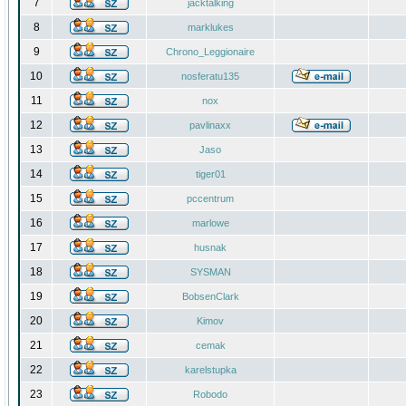
7
jacktalking
8
marklukes
9
Chrono_Leggionaire
10
nosferatu135
11
nox
12
pavlinaxx
13
Jaso
14
tiger01
15
pccentrum
16
marlowe
17
husnak
18
SYSMAN
19
BobsenClark
20
Kimov
21
cemak
22
karelstupka
23
Robodo