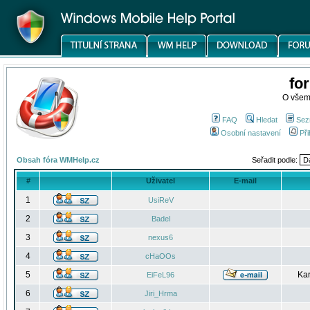
fo
O všem
FAQ
Hledat
Sez
Osobní nastavení
Při
Obsah fóra WMHelp.cz
Seřadit podle:
#
Uživatel
E-mail
1
UsiReV
2
Badel
3
nexus6
4
cHaOOs
5
Kar
EiFeL96
6
Jiri_Hrma