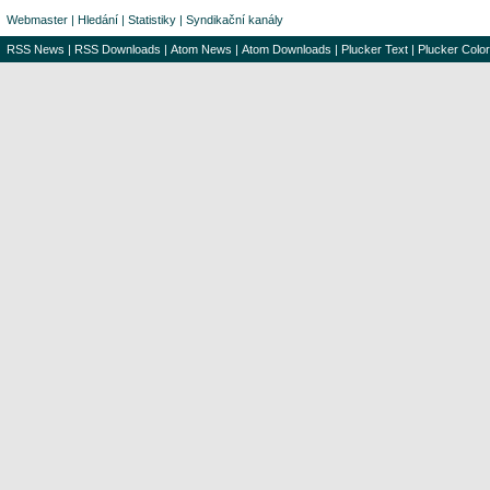
Webmaster
|
Hledání
|
Statistiky
|
Syndikační kanály
RSS News
|
RSS Downloads
|
Atom News
|
Atom Downloads
|
Plucker Text
|
Plucker Color