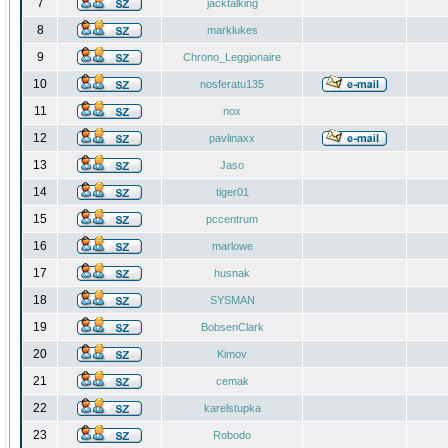
7
jacktalking
8
marklukes
9
Chrono_Leggionaire
10
nosferatu135
11
nox
12
pavlinaxx
13
Jaso
14
tiger01
15
pccentrum
16
marlowe
17
husnak
18
SYSMAN
19
BobsenClark
20
Kimov
21
cemak
22
karelstupka
23
Robodo