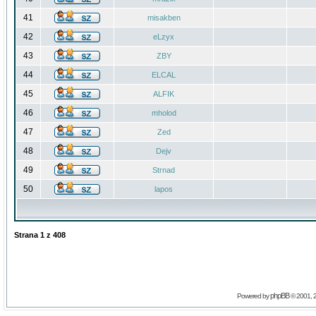
41
misakben
42
eLzyx
43
ZBY
44
ELCAL
45
ALFIK
46
mholod
47
Zed
48
Dejv
49
Strnad
50
lapos
Strana
1
z
408
phpBB
Powered by
© 2001, 