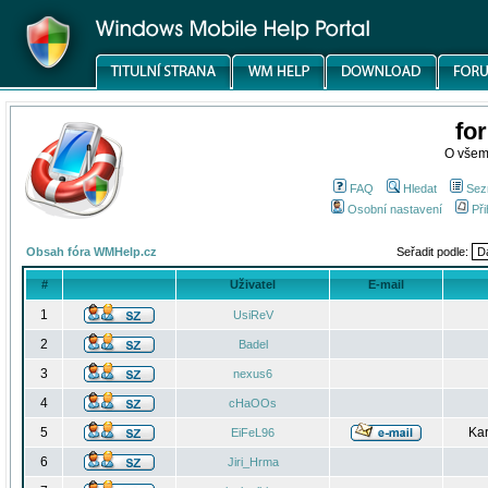
fo
O všem
FAQ
Hledat
Sez
Osobní nastavení
Při
Obsah fóra WMHelp.cz
Seřadit podle:
#
Uživatel
E-mail
1
UsiReV
2
Badel
3
nexus6
4
cHaOOs
5
Kar
EiFeL96
6
Jiri_Hrma