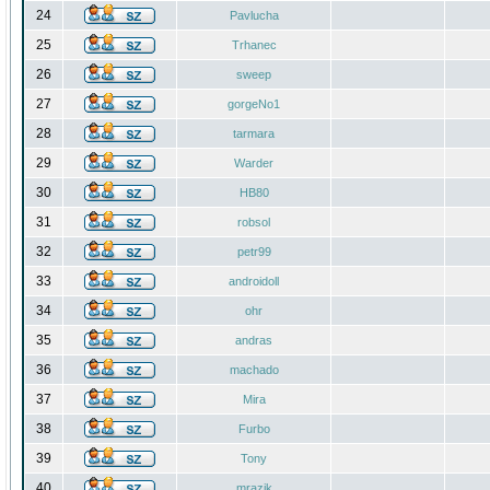
24
Pavlucha
25
Trhanec
26
sweep
27
gorgeNo1
28
tarmara
29
Warder
30
HB80
31
robsol
32
petr99
33
androidoll
34
ohr
35
andras
36
machado
37
Mira
38
Furbo
39
Tony
40
mrazik