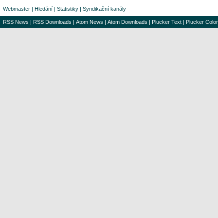
Webmaster
|
Hledání
|
Statistiky
|
Syndikační kanály
RSS News
|
RSS Downloads
|
Atom News
|
Atom Downloads
|
Plucker Text
|
Plucker Color