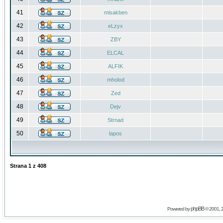
41
misakben
42
eLzyx
43
ZBY
44
ELCAL
45
ALFIK
46
mholod
47
Zed
48
Dejv
49
Strnad
50
lapos
Strana
1
z
408
phpBB
Powered by
© 2001, 