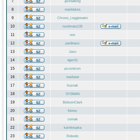
7
jacktalking
8
marklukes
9
Chrono_Leggionaire
10
nosferatu135
11
nox
12
pavlinaxx
13
Jaso
14
tiger01
15
pccentrum
16
marlowe
17
husnak
18
SYSMAN
19
BobsenClark
20
Kimov
21
cemak
22
karelstupka
23
Robodo