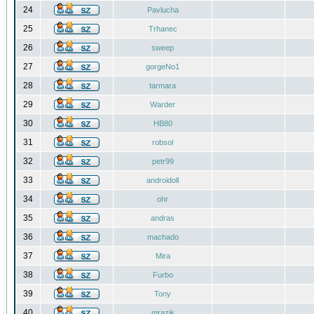
24
Pavlucha
25
Trhanec
26
sweep
27
gorgeNo1
28
tarmara
29
Warder
30
HB80
31
robsol
32
petr99
33
androidoll
34
ohr
35
andras
36
machado
37
Mira
38
Furbo
39
Tony
40
mrazik