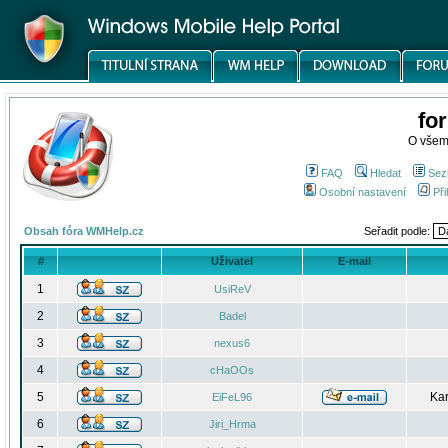
fo
O všem
FAQ
Hledat
Sez
Osobní nastavení
Při
Obsah fóra WMHelp.cz
Seřadit podle:
#
Uživatel
E-mail
1
UsiReV
2
Badel
3
nexus6
4
cHaOOs
5
Kar
EiFeL96
6
Jiri_Hrma