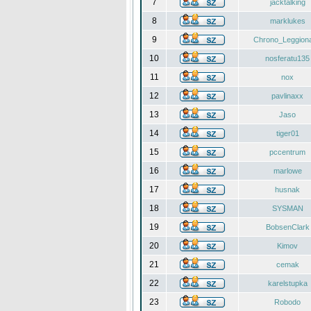
7
jacktalking
8
marklukes
9
Chrono_Leggiona
10
nosferatu135
11
nox
12
pavlinaxx
13
Jaso
14
tiger01
15
pccentrum
16
marlowe
17
husnak
18
SYSMAN
19
BobsenClark
20
Kimov
21
cemak
22
karelstupka
23
Robodo