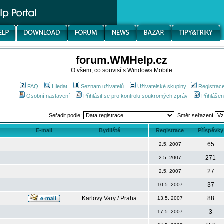
forum.WMHelp.cz
O všem, co souvisí s Windows Mobile
FAQ
Hledat
Seznam uživatelů
Uživatelské skupiny
Registrac
Osobní nastavení
Přihlásit se pro kontrolu soukromých zpráv
Přihlášen
Seřadit podle:
Směr seřazení
E-mail
Bydliště
Registrace
Příspěvky
65
2.5. 2007
271
2.5. 2007
27
2.5. 2007
37
10.5. 2007
Karlovy Vary / Praha
88
13.5. 2007
3
17.5. 2007