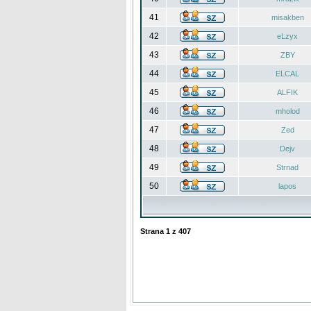
41
misakben
42
eLzyx
43
ZBY
44
ELCAL
45
ALFIK
46
mholod
47
Zed
48
Dejv
49
Strnad
50
lapos
Strana
1
z
407