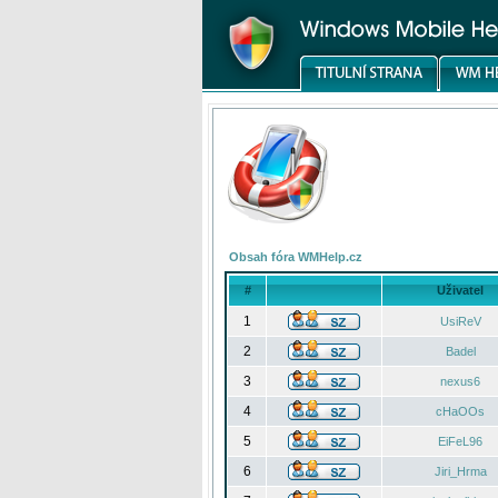
Obsah fóra WMHelp.cz
#
Uživatel
1
UsiReV
2
Badel
3
nexus6
4
cHaOOs
5
EiFeL96
6
Jiri_Hrma