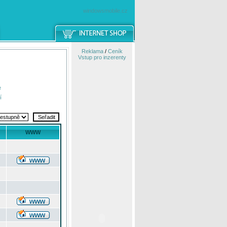
windowsmobile.cz
Reklama
/
Ceník
Vstup pro inzerenty
e
í
WWW