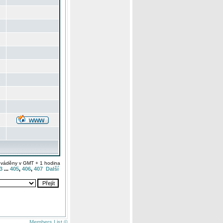
uváděny v GMT + 1 hodina
3
...
405
,
406
,
407
Další
Members List ©