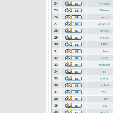
24
Pavlucha
25
Trhanec
26
sweep
27
gorgeNo1
28
tarmara
29
Warder
30
HB80
31
robsol
32
petr99
33
androidoll
34
ohr
35
andras
36
machado
37
Mira
38
Furbo
39
Tony
40
mrazik