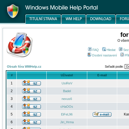
fo
O všem
FAQ
Hledat
Sez
Osobní nastavení
Při
Obsah fóra WMHelp.cz
Seřadit podle:
#
Uživatel
E-mail
1
UsiReV
2
Badel
3
nexus6
4
cHaOOs
5
Kar
EiFeL96
6
Jiri_Hrma