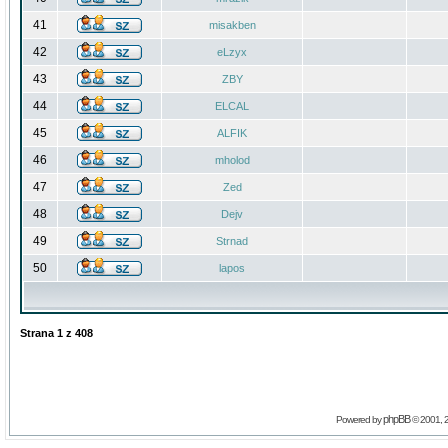
41
misakben
42
eLzyx
43
ZBY
44
ELCAL
45
ALFIK
46
mholod
47
Zed
48
Dejv
49
Strnad
50
lapos
Strana
1
z
408
phpBB
Powered by
© 2001, 