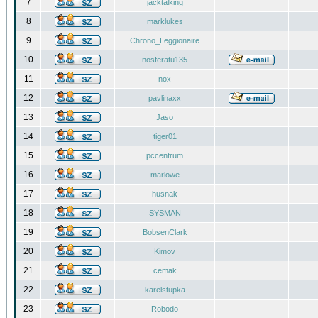
7
jacktalking
8
marklukes
9
Chrono_Leggionaire
10
nosferatu135
11
nox
12
pavlinaxx
13
Jaso
14
tiger01
15
pccentrum
16
marlowe
17
husnak
18
SYSMAN
19
BobsenClark
20
Kimov
21
cemak
22
karelstupka
23
Robodo