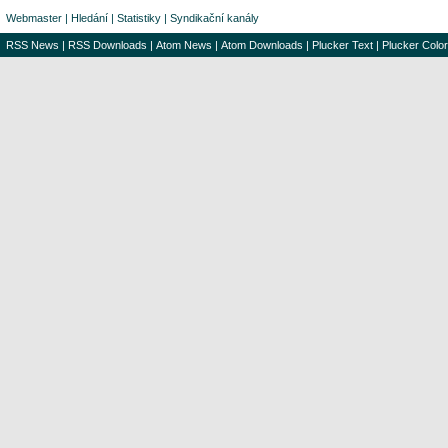
Webmaster
|
Hledání
|
Statistiky
|
Syndikační kanály
RSS News
|
RSS Downloads
|
Atom News
|
Atom Downloads
|
Plucker Text
|
Plucker Color