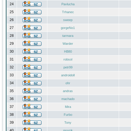
24
Pavlucha
25
Trhanec
26
sweep
27
gorgeNo1
28
tarmara
29
Warder
30
HB80
31
robsol
32
petr99
33
androidoll
34
ohr
35
andras
36
machado
37
Mira
38
Furbo
39
Tony
40
mrazik