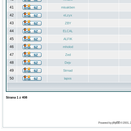
41
misakben
42
eLzyx
43
ZBY
44
ELCAL
45
ALFIK
46
mholod
47
Zed
48
Dejv
49
Strnad
50
lapos
Strana
1
z
408
phpBB
Powered by
© 2001, 