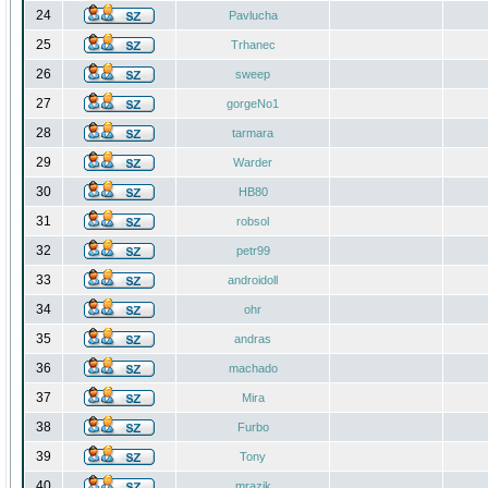
24
Pavlucha
25
Trhanec
26
sweep
27
gorgeNo1
28
tarmara
29
Warder
30
HB80
31
robsol
32
petr99
33
androidoll
34
ohr
35
andras
36
machado
37
Mira
38
Furbo
39
Tony
40
mrazik