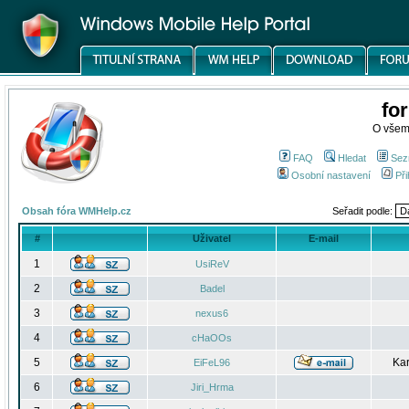
fo
O všem
FAQ
Hledat
Sez
Osobní nastavení
Při
Obsah fóra WMHelp.cz
Seřadit podle:
#
Uživatel
E-mail
1
UsiReV
2
Badel
3
nexus6
4
cHaOOs
5
Kar
EiFeL96
6
Jiri_Hrma