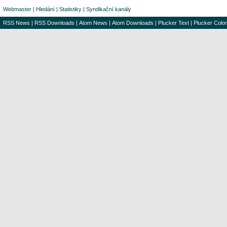
Webmaster
|
Hledání
|
Statistiky
|
Syndikační kanály
RSS News
|
RSS Downloads
|
Atom News
|
Atom Downloads
|
Plucker Text
|
Plucker Color