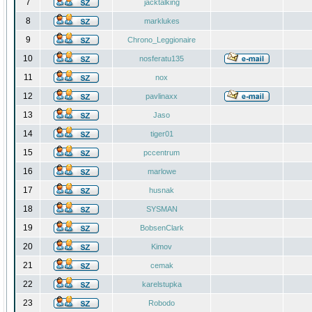
7
jacktalking
8
marklukes
9
Chrono_Leggionaire
10
nosferatu135
11
nox
12
pavlinaxx
13
Jaso
14
tiger01
15
pccentrum
16
marlowe
17
husnak
18
SYSMAN
19
BobsenClark
20
Kimov
21
cemak
22
karelstupka
23
Robodo