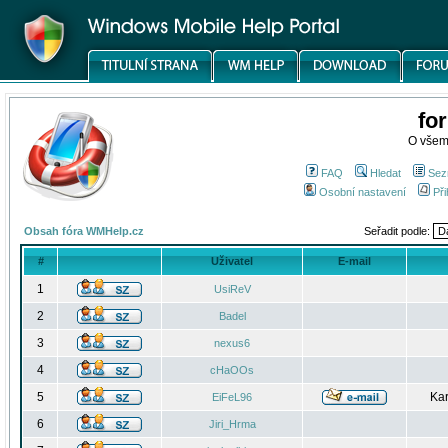
fo
O všem
FAQ
Hledat
Sez
Osobní nastavení
Při
Obsah fóra WMHelp.cz
Seřadit podle:
#
Uživatel
E-mail
1
UsiReV
2
Badel
3
nexus6
4
cHaOOs
5
Kar
EiFeL96
6
Jiri_Hrma