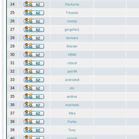
24
Pavlucha
25
Trhanec
26
sweep
27
gorgeNo1
28
tarmara
29
Warder
30
HB80
31
robsol
32
petr99
33
androidoll
34
ohr
35
andras
36
machado
37
Mira
38
Furbo
39
Tony
40
mrazik