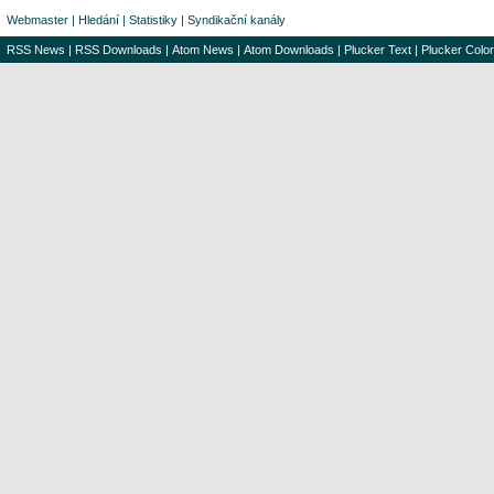
Webmaster
|
Hledání
|
Statistiky
|
Syndikační kanály
RSS News
|
RSS Downloads
|
Atom News
|
Atom Downloads
|
Plucker Text
|
Plucker Color