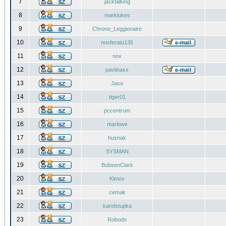
7
jacktalking
8
marklukes
9
Chrono_Leggionaire
10
nosferatu135
11
nox
12
pavlinaxx
13
Jaso
14
tiger01
15
pccentrum
16
marlowe
17
husnak
18
SYSMAN
19
BobsenClark
20
Kimov
21
cemak
22
karelstupka
23
Robodo