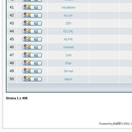
41
misakben
42
eLzyx
43
ZBY
44
ELCAL
45
ALFIK
46
mholod
47
Zed
48
Dejv
49
Strnad
50
lapos
Strana
1
z
408
phpBB
Powered by
© 2001, 