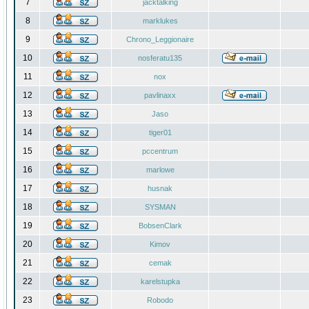
7
jacktalking
8
marklukes
9
Chrono_Leggionaire
10
nosferatu135
11
nox
12
pavlinaxx
13
Jaso
14
tiger01
15
pccentrum
16
marlowe
17
husnak
18
SYSMAN
19
BobsenClark
20
Kimov
21
cemak
22
karelstupka
23
Robodo