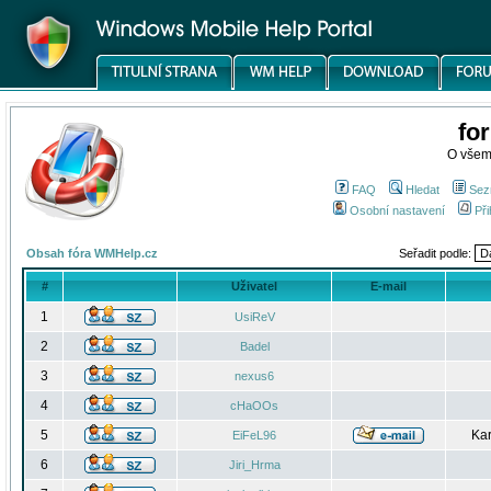
fo
O všem
FAQ
Hledat
Sez
Osobní nastavení
Při
Obsah fóra WMHelp.cz
Seřadit podle:
#
Uživatel
E-mail
1
UsiReV
2
Badel
3
nexus6
4
cHaOOs
5
Kar
EiFeL96
6
Jiri_Hrma