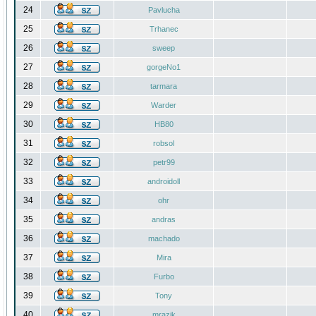
24
Pavlucha
25
Trhanec
26
sweep
27
gorgeNo1
28
tarmara
29
Warder
30
HB80
31
robsol
32
petr99
33
androidoll
34
ohr
35
andras
36
machado
37
Mira
38
Furbo
39
Tony
40
mrazik