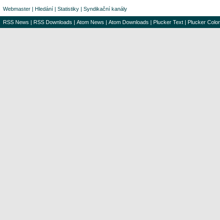
Webmaster
|
Hledání
|
Statistiky
|
Syndikační kanály
RSS News
|
RSS Downloads
|
Atom News
|
Atom Downloads
|
Plucker Text
|
Plucker Color