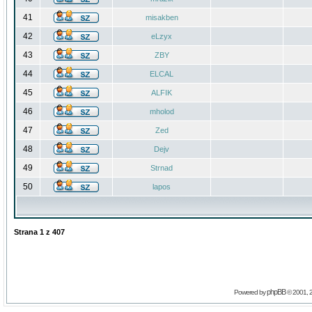
41
misakben
42
eLzyx
43
ZBY
44
ELCAL
45
ALFIK
46
mholod
47
Zed
48
Dejv
49
Strnad
50
lapos
Strana
1
z
407
phpBB
Powered by
© 2001, 