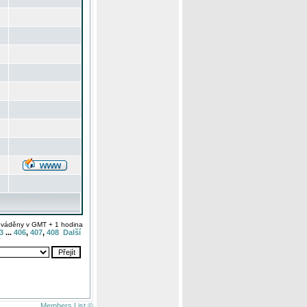
uváděny v GMT + 1 hodina
3
...
406
,
407
,
408
Další
Members List ©