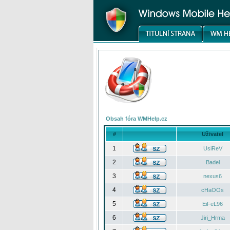
Obsah fóra WMHelp.cz
#
Uživatel
1
UsiReV
2
Badel
3
nexus6
4
cHaOOs
5
EiFeL96
6
Jiri_Hrma