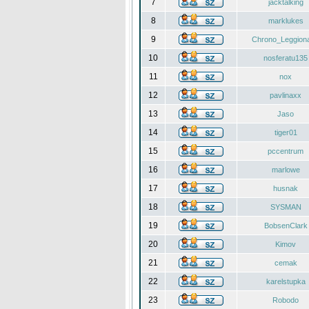
7
jacktalking
8
marklukes
9
Chrono_Leggiona
10
nosferatu135
11
nox
12
pavlinaxx
13
Jaso
14
tiger01
15
pccentrum
16
marlowe
17
husnak
18
SYSMAN
19
BobsenClark
20
Kimov
21
cemak
22
karelstupka
23
Robodo