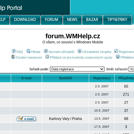
forum.WMHelp.cz
O všem, co souvisí s Windows Mobile
FAQ
Hledat
Seznam uživatelů
Uživatelské skupiny
Registrac
Osobní nastavení
Přihlásit se pro kontrolu soukromých zpráv
Přihlášen
Seřadit podle:
Směr seřazení
E-mail
Bydliště
Registrace
Příspěvky
65
2.5. 2007
271
2.5. 2007
27
2.5. 2007
37
10.5. 2007
Karlovy Vary / Praha
88
13.5. 2007
3
17.5. 2007