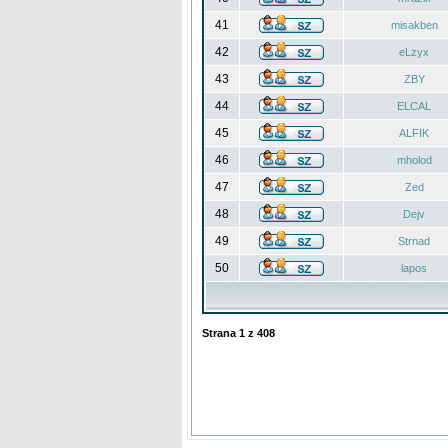
41
misakben
42
eLzyx
43
ZBY
44
ELCAL
45
ALFIK
46
mholod
47
Zed
48
Dejv
49
Strnad
50
lapos
Strana
1
z
408