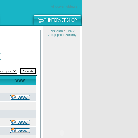
windowsmobile.cz
Reklama
/
Ceník
Vstup pro inzerenty
e
í
WWW