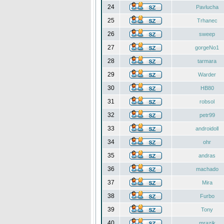
24
Pavlucha
25
Trhanec
26
sweep
27
gorgeNo1
28
tarmara
29
Warder
30
HB80
31
robsol
32
petr99
33
androidoll
34
ohr
35
andras
36
machado
37
Mira
38
Furbo
39
Tony
40
mrazik