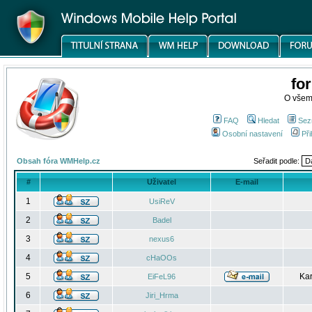
fo
O všem
FAQ
Hledat
Sez
Osobní nastavení
Při
Obsah fóra WMHelp.cz
Seřadit podle:
#
Uživatel
E-mail
1
UsiReV
2
Badel
3
nexus6
4
cHaOOs
5
Kar
EiFeL96
6
Jiri_Hrma