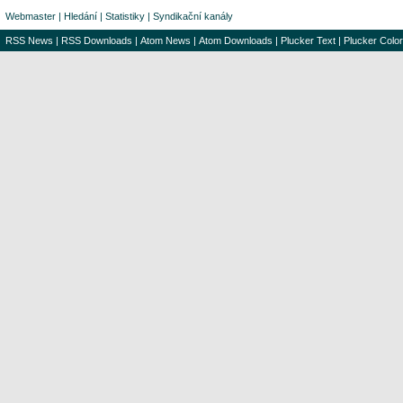
Webmaster
|
Hledání
|
Statistiky
|
Syndikační kanály
RSS News
|
RSS Downloads
|
Atom News
|
Atom Downloads
|
Plucker Text
|
Plucker Color