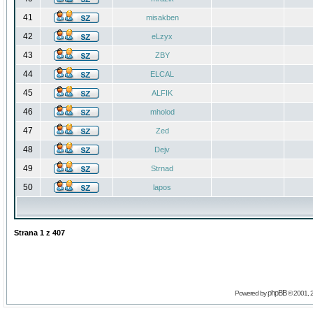
41
misakben
42
eLzyx
43
ZBY
44
ELCAL
45
ALFIK
46
mholod
47
Zed
48
Dejv
49
Strnad
50
lapos
Strana
1
z
407
phpBB
Powered by
© 2001, 