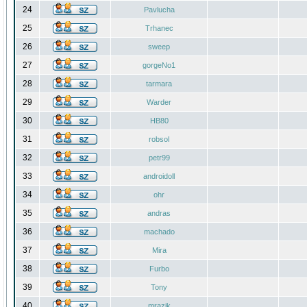
24
Pavlucha
25
Trhanec
26
sweep
27
gorgeNo1
28
tarmara
29
Warder
30
HB80
31
robsol
32
petr99
33
androidoll
34
ohr
35
andras
36
machado
37
Mira
38
Furbo
39
Tony
40
mrazik