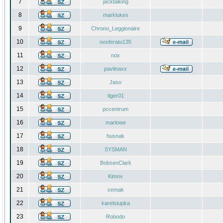
7
jacktalking
8
marklukes
9
Chrono_Leggionaire
10
nosferatu135
11
nox
12
pavlinaxx
13
Jaso
14
tiger01
15
pccentrum
16
marlowe
17
husnak
18
SYSMAN
19
BobsenClark
20
Kimov
21
cemak
22
karelstupka
23
Robodo