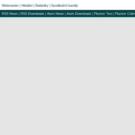
Webmaster
|
Hledání
|
Statistiky
|
Syndikační kanály
RSS News
|
RSS Downloads
|
Atom News
|
Atom Downloads
|
Plucker Text
|
Plucker Color