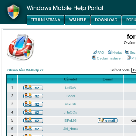
fo
O všem
FAQ
Hledat
Sez
Osobní nastavení
Při
Obsah fóra WMHelp.cz
Seřadit podle:
#
Uživatel
E-mail
1
UsiReV
2
Badel
3
nexus6
4
cHaOOs
5
Kar
EiFeL96
6
Jiri_Hrma