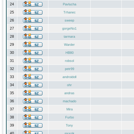
24
Pavlucha
25
Trhanec
26
sweep
27
gorgeNo1
28
tarmara
29
Warder
30
HB80
31
robsol
32
petr99
33
androidoll
34
ohr
35
andras
36
machado
37
Mira
38
Furbo
39
Tony
40
mrazik