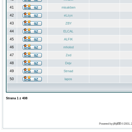
41
misakben
42
eLzyx
43
ZBY
44
ELCAL
45
ALFIK
46
mholod
47
Zed
48
Dejv
49
Strnad
50
lapos
Strana
1
z
408
phpBB
Powered by
© 2001, 