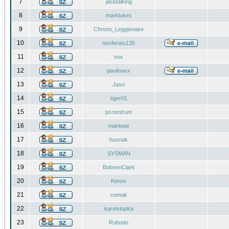
7
jacktalking
8
marklukes
9
Chrono_Leggionaire
10
nosferatu135
11
nox
12
pavlinaxx
13
Jaso
14
tiger01
15
pccentrum
16
marlowe
17
husnak
18
SYSMAN
19
BobsenClark
20
Kimov
21
cemak
22
karelstupka
23
Robodo