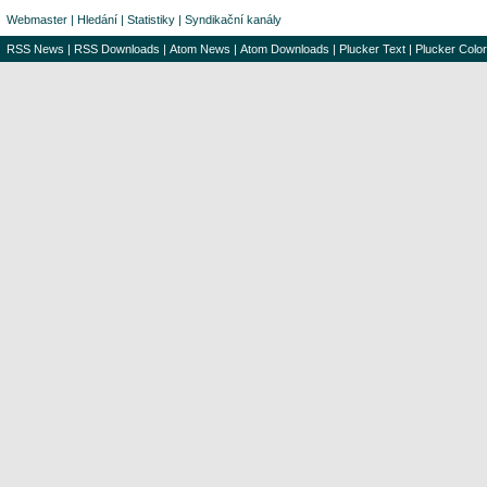
Webmaster
|
Hledání
|
Statistiky
|
Syndikační kanály
RSS News
|
RSS Downloads
|
Atom News
|
Atom Downloads
|
Plucker Text
|
Plucker Color