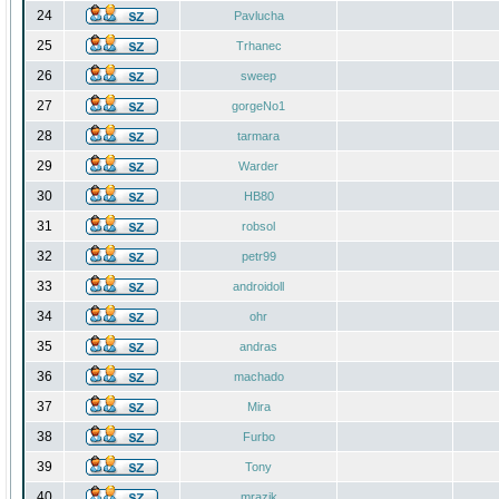
24
Pavlucha
25
Trhanec
26
sweep
27
gorgeNo1
28
tarmara
29
Warder
30
HB80
31
robsol
32
petr99
33
androidoll
34
ohr
35
andras
36
machado
37
Mira
38
Furbo
39
Tony
40
mrazik