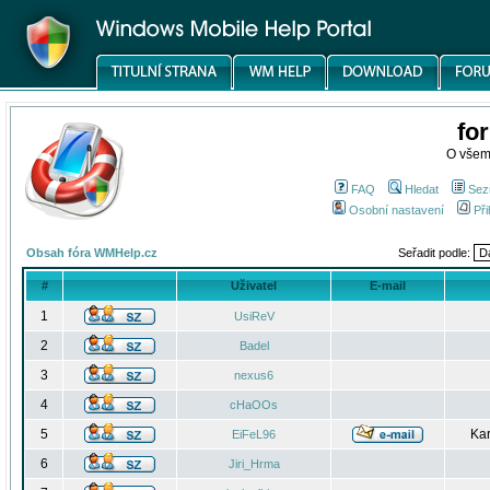
fo
O všem
FAQ
Hledat
Sez
Osobní nastavení
Při
Obsah fóra WMHelp.cz
Seřadit podle:
#
Uživatel
E-mail
1
UsiReV
2
Badel
3
nexus6
4
cHaOOs
5
Kar
EiFeL96
6
Jiri_Hrma