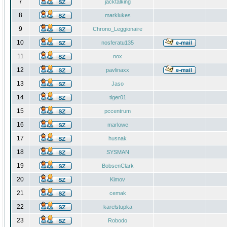
7
jacktalking
8
marklukes
9
Chrono_Leggionaire
10
nosferatu135
11
nox
12
pavlinaxx
13
Jaso
14
tiger01
15
pccentrum
16
marlowe
17
husnak
18
SYSMAN
19
BobsenClark
20
Kimov
21
cemak
22
karelstupka
23
Robodo