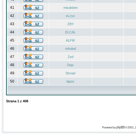
41
misakben
42
eLzyx
43
ZBY
44
ELCAL
45
ALFIK
46
mholod
47
Zed
48
Dejv
49
Strnad
50
lapos
Strana
1
z
408
phpBB
Powered by
© 2001, 