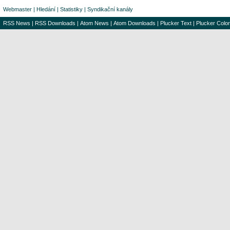
Webmaster
|
Hledání
|
Statistiky
|
Syndikační kanály
RSS News
|
RSS Downloads
|
Atom News
|
Atom Downloads
|
Plucker Text
|
Plucker Color