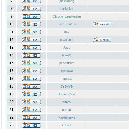
7
jacktalking
8
marklukes
9
Chrono_Leggionaire
10
nosferatu135
11
nox
12
pavlinaxx
13
Jaso
14
tiger01
15
pccentrum
16
marlowe
17
husnak
18
SYSMAN
19
BobsenClark
20
Kimov
21
cemak
22
karelstupka
23
Robodo