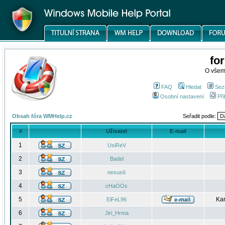
fo
O všem
FAQ
Hledat
Sez
Osobní nastavení
Při
Obsah fóra WMHelp.cz
Seřadit podle:
#
Uživatel
E-mail
1
UsiReV
2
Badel
3
nexus6
4
cHaOOs
5
Kar
EiFeL96
6
Jiri_Hrma