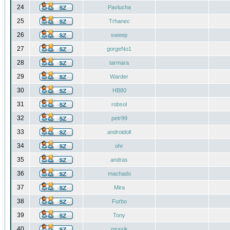
24
Pavlucha
25
Trhanec
26
sweep
27
gorgeNo1
28
tarmara
29
Warder
30
HB80
31
robsol
32
petr99
33
androidoll
34
ohr
35
andras
36
machado
37
Mira
38
Furbo
39
Tony
40
mrazik