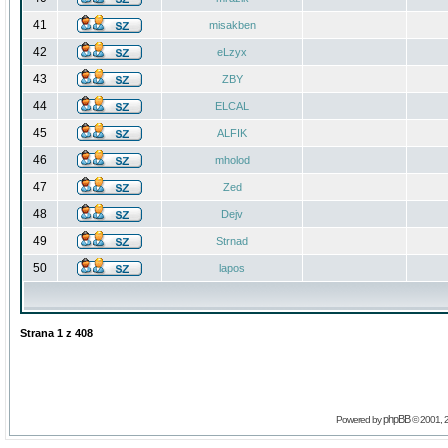
41
misakben
42
eLzyx
43
ZBY
44
ELCAL
45
ALFIK
46
mholod
47
Zed
48
Dejv
49
Strnad
50
lapos
Strana
1
z
408
phpBB
Powered by
© 2001, 