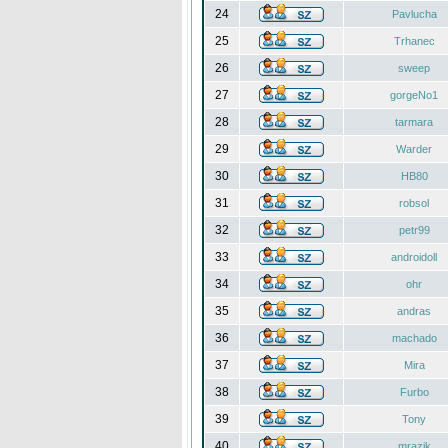
24
Pavlucha
25
Trhanec
26
sweep
27
gorgeNo1
28
tarmara
29
Warder
30
HB80
31
robsol
32
petr99
33
androidoll
34
ohr
35
andras
36
machado
37
Mira
38
Furbo
39
Tony
40
mrazik