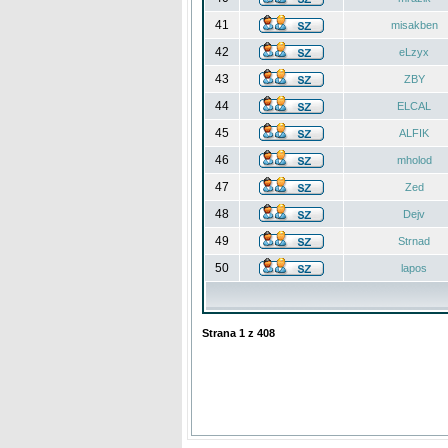
41
misakben
42
eLzyx
43
ZBY
44
ELCAL
45
ALFIK
46
mholod
47
Zed
48
Dejv
49
Strnad
50
lapos
Strana
1
z
408