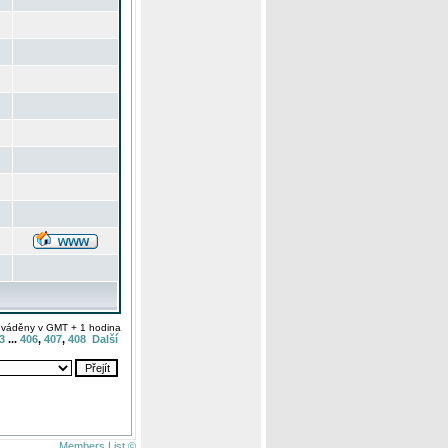
uváděny v GMT + 1 hodina
3
...
406
,
407
,
408
Další
Members List ©