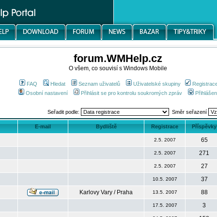
forum.WMHelp.cz
O všem, co souvisí s Windows Mobile
FAQ
Hledat
Seznam uživatelů
Uživatelské skupiny
Registrac
Osobní nastavení
Přihlásit se pro kontrolu soukromých zpráv
Přihlášen
Seřadit podle:
Směr seřazení
E-mail
Bydliště
Registrace
Příspěvky
65
2.5. 2007
271
2.5. 2007
27
2.5. 2007
37
10.5. 2007
Karlovy Vary / Praha
88
13.5. 2007
3
17.5. 2007