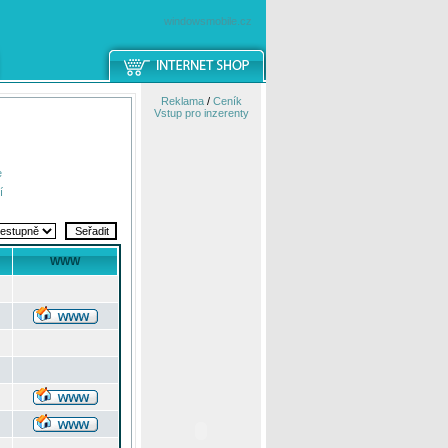
windowsmobile.cz
Reklama
/
Ceník
Vstup pro inzerenty
e
í
WWW