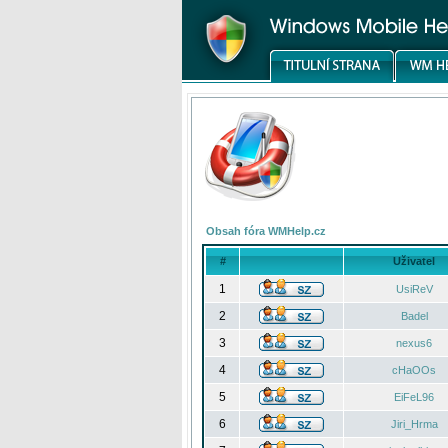
Obsah fóra WMHelp.cz
#
Uživatel
1
UsiReV
2
Badel
3
nexus6
4
cHaOOs
5
EiFeL96
6
Jiri_Hrma