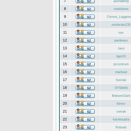
7
jacktalking
8
marklukes
9
Chrono_Leggiona
10
nosferatu135
11
nox
12
pavlinaxx
13
Jaso
14
tiger01
15
pccentrum
16
marlowe
17
husnak
18
SYSMAN
19
BobsenClark
20
Kimov
21
cemak
22
karelstupka
23
Robodo