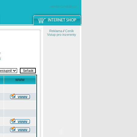
windowsmobile.cz
Reklama
/
Ceník
Vstup pro inzerenty
e
í
WWW