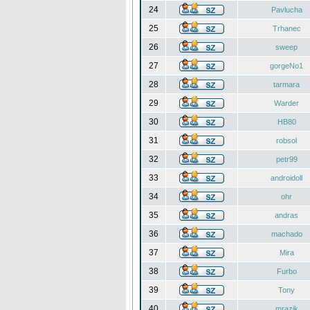
24
Pavlucha
25
Trhanec
26
sweep
27
gorgeNo1
28
tarmara
29
Warder
30
HB80
31
robsol
32
petr99
33
androidoll
34
ohr
35
andras
36
machado
37
Mira
38
Furbo
39
Tony
40
mrazik