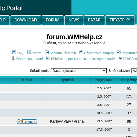
forum.WMHelp.cz
O všem, co souvisí s Windows Mobile
FAQ
Hledat
Seznam uživatelů
Uživatelské skupiny
Registrac
Osobní nastavení
Přihlásit se pro kontrolu soukromých zpráv
Přihlášen
Seřadit podle:
Směr seřazení
E-mail
Bydliště
Registrace
Příspěvky
65
2.5. 2007
271
2.5. 2007
27
2.5. 2007
37
10.5. 2007
Karlovy Vary / Praha
88
13.5. 2007
3
17.5. 2007