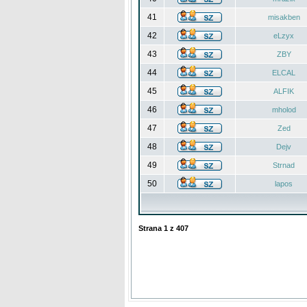
41
misakben
42
eLzyx
43
ZBY
44
ELCAL
45
ALFIK
46
mholod
47
Zed
48
Dejv
49
Strnad
50
lapos
Strana
1
z
407