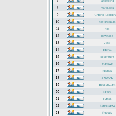
7
jacktalking
8
marklukes
9
Chrono_Leggiona
10
nosferatu135
11
nox
12
pavlinaxx
13
Jaso
14
tiger01
15
pccentrum
16
marlowe
17
husnak
18
SYSMAN
19
BobsenClark
20
Kimov
21
cemak
22
karelstupka
23
Robodo