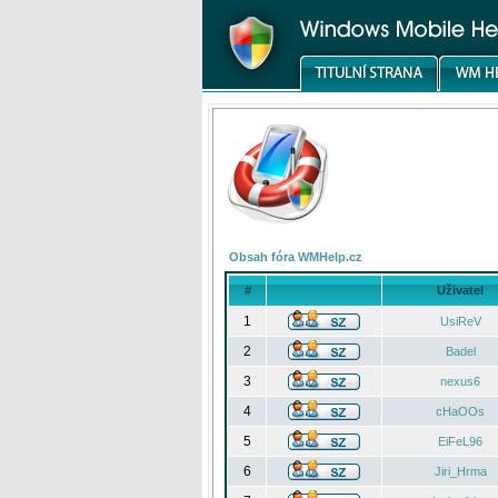
Obsah fóra WMHelp.cz
#
Uživatel
1
UsiReV
2
Badel
3
nexus6
4
cHaOOs
5
EiFeL96
6
Jiri_Hrma