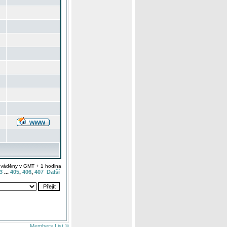
uváděny v GMT + 1 hodina
3
...
405
,
406
,
407
Další
Members List ©