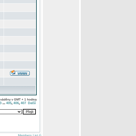
uváděny v GMT + 1 hodina
3
...
405
,
406
,
407
Další
Members List ©