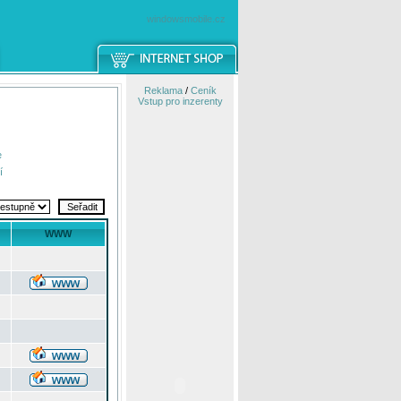
windowsmobile.cz
Reklama
/
Ceník
Vstup pro inzerenty
e
í
WWW