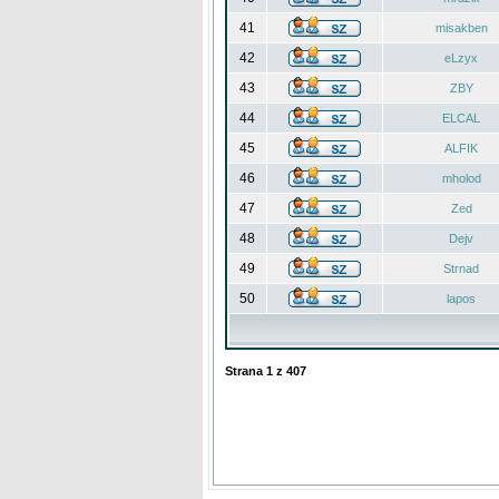
41
misakben
42
eLzyx
43
ZBY
44
ELCAL
45
ALFIK
46
mholod
47
Zed
48
Dejv
49
Strnad
50
lapos
Strana
1
z
407