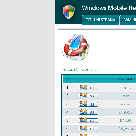
Obsah fóra WMHelp.cz
#
Uživatel
1
UsiReV
2
Badel
3
nexus6
4
cHaOOs
5
EiFeL96
6
Jiri_Hrma