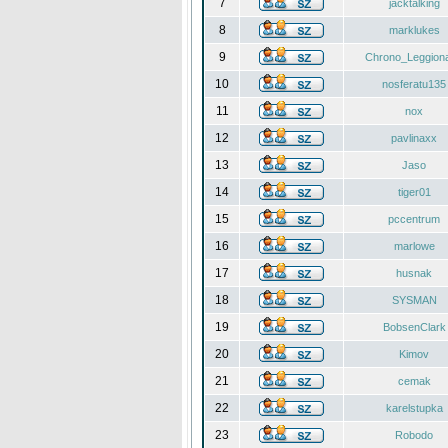
7
jacktalking
8
marklukes
9
Chrono_Leggiona
10
nosferatu135
11
nox
12
pavlinaxx
13
Jaso
14
tiger01
15
pccentrum
16
marlowe
17
husnak
18
SYSMAN
19
BobsenClark
20
Kimov
21
cemak
22
karelstupka
23
Robodo