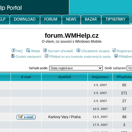
forum.WMHelp.cz
O všem, co souvisí s Windows Mobile
FAQ
Hledat
Seznam uživatelů
Uživatelské skupiny
Registrac
Osobní nastavení
Přihlásit se pro kontrolu soukromých zpráv
Přihlášen
Seřadit podle:
Směr seřazení
E-mail
Bydliště
Registrace
Příspěvky
65
2.5. 2007
271
2.5. 2007
27
2.5. 2007
37
10.5. 2007
Karlovy Vary / Praha
88
13.5. 2007
3
17.5. 2007