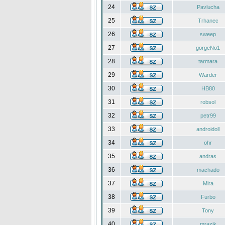
24
Pavlucha
25
Trhanec
26
sweep
27
gorgeNo1
28
tarmara
29
Warder
30
HB80
31
robsol
32
petr99
33
androidoll
34
ohr
35
andras
36
machado
37
Mira
38
Furbo
39
Tony
40
mrazik