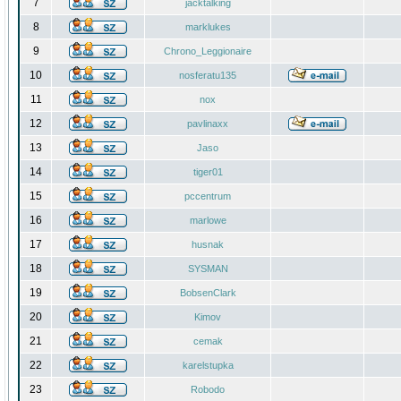
7
jacktalking
8
marklukes
9
Chrono_Leggionaire
10
nosferatu135
11
nox
12
pavlinaxx
13
Jaso
14
tiger01
15
pccentrum
16
marlowe
17
husnak
18
SYSMAN
19
BobsenClark
20
Kimov
21
cemak
22
karelstupka
23
Robodo