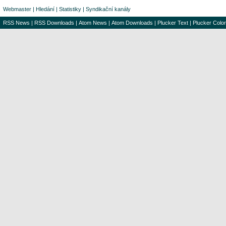
Webmaster
|
Hledání
|
Statistiky
|
Syndikační kanály
RSS News
|
RSS Downloads
|
Atom News
|
Atom Downloads
|
Plucker Text
|
Plucker Color