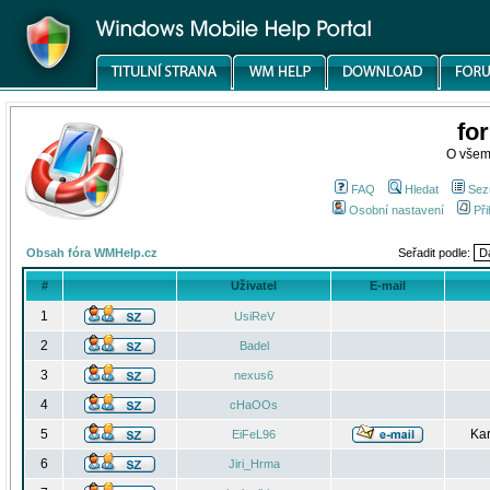
fo
O všem
FAQ
Hledat
Sez
Osobní nastavení
Při
Obsah fóra WMHelp.cz
Seřadit podle:
#
Uživatel
E-mail
1
UsiReV
2
Badel
3
nexus6
4
cHaOOs
5
Kar
EiFeL96
6
Jiri_Hrma