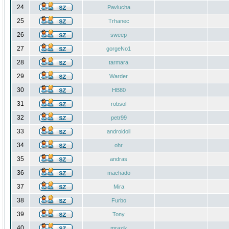
24
Pavlucha
25
Trhanec
26
sweep
27
gorgeNo1
28
tarmara
29
Warder
30
HB80
31
robsol
32
petr99
33
androidoll
34
ohr
35
andras
36
machado
37
Mira
38
Furbo
39
Tony
40
mrazik