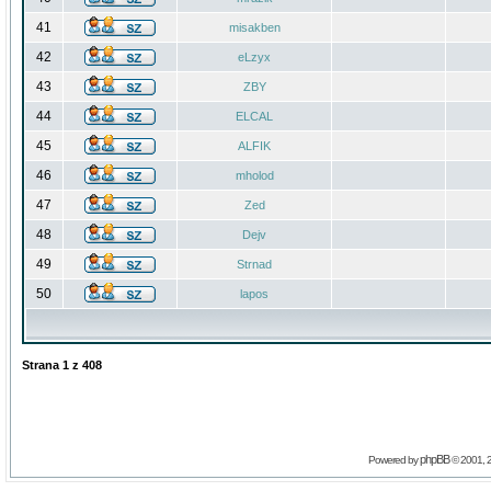
41
misakben
42
eLzyx
43
ZBY
44
ELCAL
45
ALFIK
46
mholod
47
Zed
48
Dejv
49
Strnad
50
lapos
Strana
1
z
408
phpBB
Powered by
© 2001, 