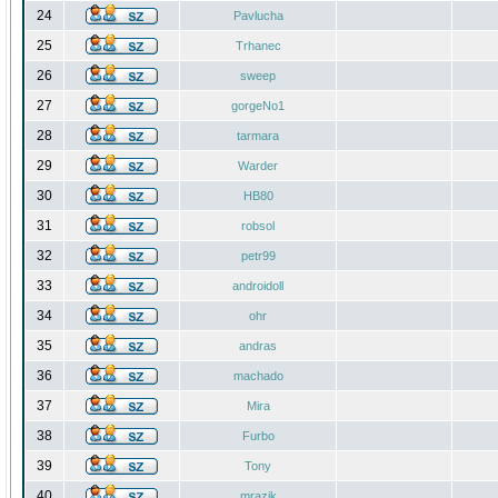
24
Pavlucha
25
Trhanec
26
sweep
27
gorgeNo1
28
tarmara
29
Warder
30
HB80
31
robsol
32
petr99
33
androidoll
34
ohr
35
andras
36
machado
37
Mira
38
Furbo
39
Tony
40
mrazik