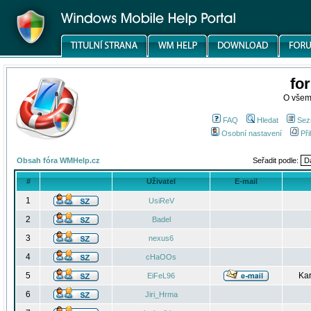
fo
O všem
FAQ
Hledat
Sez
Osobní nastavení
Při
Obsah fóra WMHelp.cz
Seřadit podle:
#
Uživatel
E-mail
1
UsiReV
2
Badel
3
nexus6
4
cHaOOs
5
Kar
EiFeL96
6
Jiri_Hrma