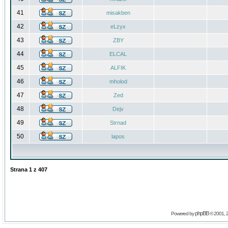
41
misakben
42
eLzyx
43
ZBY
44
ELCAL
45
ALFIK
46
mholod
47
Zed
48
Dejv
49
Strnad
50
lapos
Strana
1
z
407
phpBB
Powered by
© 2001, 