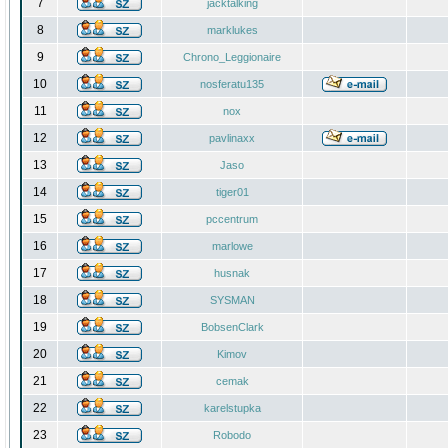
7
jacktalking
8
marklukes
9
Chrono_Leggionaire
10
nosferatu135
11
nox
12
pavlinaxx
13
Jaso
14
tiger01
15
pccentrum
16
marlowe
17
husnak
18
SYSMAN
19
BobsenClark
20
Kimov
21
cemak
22
karelstupka
23
Robodo