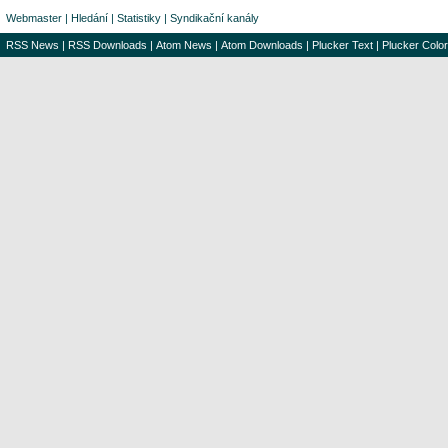
Webmaster
|
Hledání
|
Statistiky
|
Syndikační kanály
RSS News
|
RSS Downloads
|
Atom News
|
Atom Downloads
|
Plucker Text
|
Plucker Color