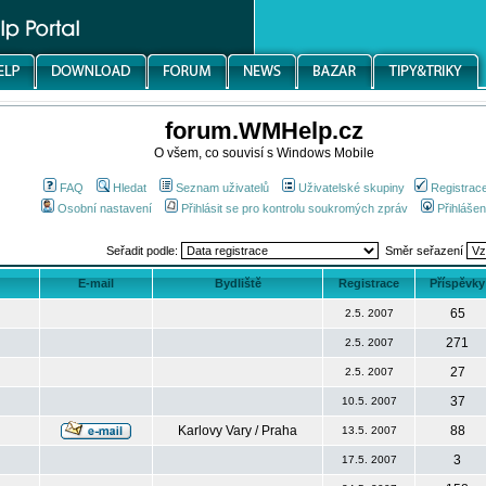
forum.WMHelp.cz
O všem, co souvisí s Windows Mobile
FAQ
Hledat
Seznam uživatelů
Uživatelské skupiny
Registrac
Osobní nastavení
Přihlásit se pro kontrolu soukromých zpráv
Přihlášen
Seřadit podle:
Směr seřazení
E-mail
Bydliště
Registrace
Příspěvky
65
2.5. 2007
271
2.5. 2007
27
2.5. 2007
37
10.5. 2007
Karlovy Vary / Praha
88
13.5. 2007
3
17.5. 2007