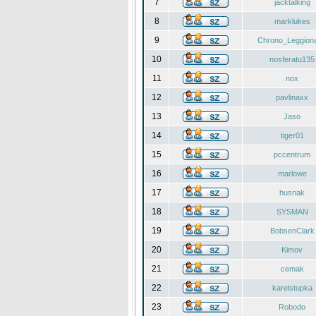
7
jacktalking
8
marklukes
9
Chrono_Leggiona
10
nosferatu135
11
nox
12
pavlinaxx
13
Jaso
14
tiger01
15
pccentrum
16
marlowe
17
husnak
18
SYSMAN
19
BobsenClark
20
Kimov
21
cemak
22
karelstupka
23
Robodo