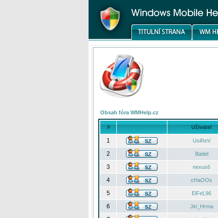
Obsah fóra WMHelp.cz
#
Uživatel
1
UsiReV
2
Badel
3
nexus6
4
cHaOOs
5
EiFeL96
6
Jiri_Hrma