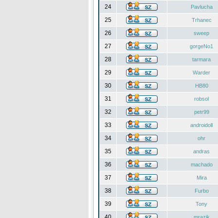
24
Pavlucha
25
Trhanec
26
sweep
27
gorgeNo1
28
tarmara
29
Warder
30
HB80
31
robsol
32
petr99
33
androidoll
34
ohr
35
andras
36
machado
37
Mira
38
Furbo
39
Tony
40
mrazik