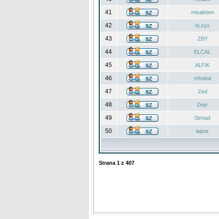
41
misakben
42
eLzyx
43
ZBY
44
ELCAL
45
ALFIK
46
mholod
47
Zed
48
Dejv
49
Strnad
50
lapos
Strana
1
z
407