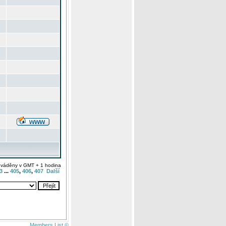
uváděny v GMT + 1 hodina
3
...
405
,
406
,
407
Další
Members List ©