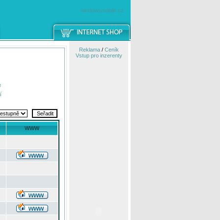
windowsmobile.cz
Reklama
/
Ceník
Vstup pro inzerenty
e
í
WWW