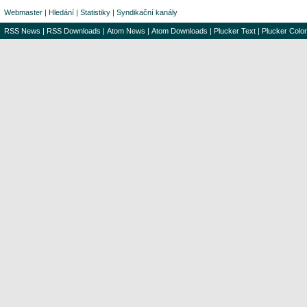
Webmaster
|
Hledání
|
Statistiky
|
Syndikační kanály
RSS News
|
RSS Downloads
|
Atom News
|
Atom Downloads
|
Plucker Text
|
Plucker Color