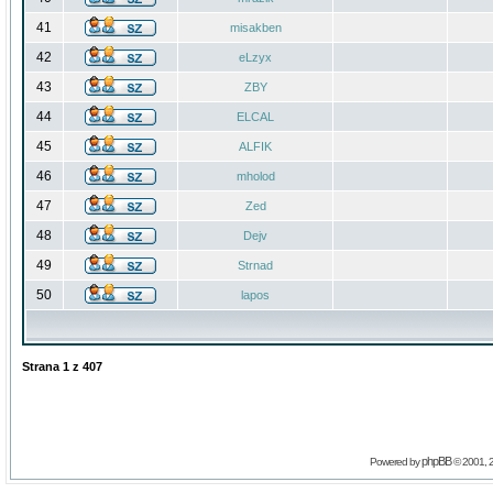
41
misakben
42
eLzyx
43
ZBY
44
ELCAL
45
ALFIK
46
mholod
47
Zed
48
Dejv
49
Strnad
50
lapos
Strana
1
z
407
phpBB
Powered by
© 2001, 