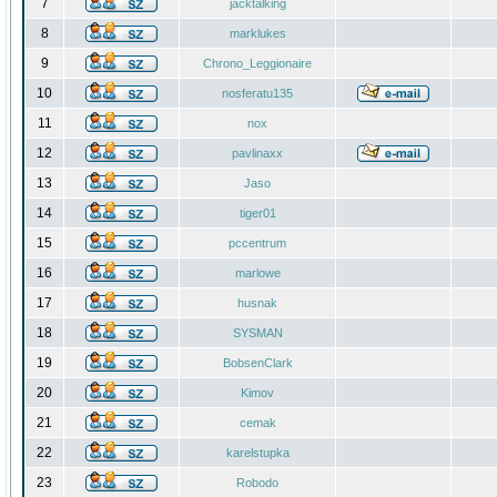
7
jacktalking
8
marklukes
9
Chrono_Leggionaire
10
nosferatu135
11
nox
12
pavlinaxx
13
Jaso
14
tiger01
15
pccentrum
16
marlowe
17
husnak
18
SYSMAN
19
BobsenClark
20
Kimov
21
cemak
22
karelstupka
23
Robodo