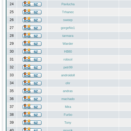
24
Pavlucha
25
Trhanec
26
sweep
27
gorgeNo1
28
tarmara
29
Warder
30
HB80
31
robsol
32
petr99
33
androidoll
34
ohr
35
andras
36
machado
37
Mira
38
Furbo
39
Tony
40
mrazik