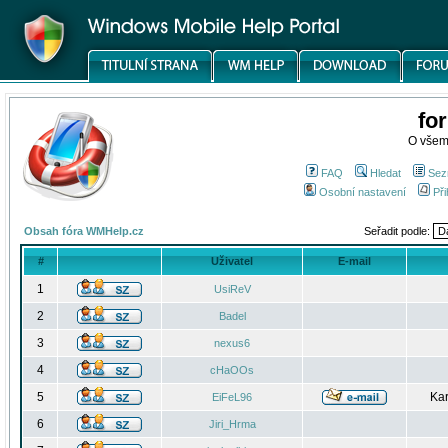
fo
O všem
FAQ
Hledat
Sez
Osobní nastavení
Při
Obsah fóra WMHelp.cz
Seřadit podle:
#
Uživatel
E-mail
1
UsiReV
2
Badel
3
nexus6
4
cHaOOs
5
Kar
EiFeL96
6
Jiri_Hrma