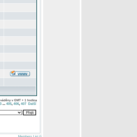
uváděny v GMT + 1 hodina
3
...
405
,
406
,
407
Další
Members List ©