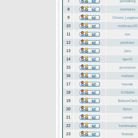
7
jacktalking
8
marklukes
9
Chrono_Leggiona
10
nosferatu135
11
nox
12
pavlinaxx
13
Jaso
14
tiger01
15
pccentrum
16
marlowe
17
husnak
18
SYSMAN
19
BobsenClark
20
Kimov
21
cemak
22
karelstupka
23
Robodo