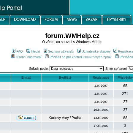
forum.WMHelp.cz
O všem, co souvisí s Windows Mobile
FAQ
Hledat
Seznam uživatelů
Uživatelské skupiny
Registrac
Osobní nastavení
Přihlásit se pro kontrolu soukromých zpráv
Přihlášen
Seřadit podle:
Směr seřazení
E-mail
Bydliště
Registrace
Příspěvky
65
2.5. 2007
271
2.5. 2007
27
2.5. 2007
37
10.5. 2007
Karlovy Vary / Praha
88
13.5. 2007
3
17.5. 2007