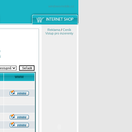
windowsmobile.cz
Reklama
/
Ceník
Vstup pro inzerenty
e
í
WWW