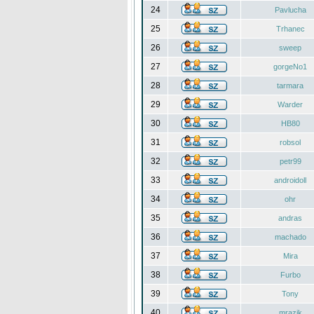
24
Pavlucha
25
Trhanec
26
sweep
27
gorgeNo1
28
tarmara
29
Warder
30
HB80
31
robsol
32
petr99
33
androidoll
34
ohr
35
andras
36
machado
37
Mira
38
Furbo
39
Tony
40
mrazik