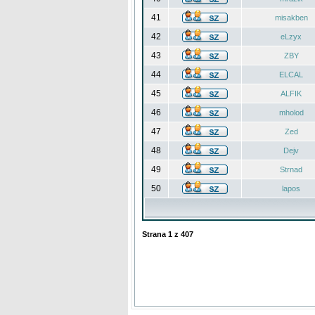
41
misakben
42
eLzyx
43
ZBY
44
ELCAL
45
ALFIK
46
mholod
47
Zed
48
Dejv
49
Strnad
50
lapos
Strana
1
z
407