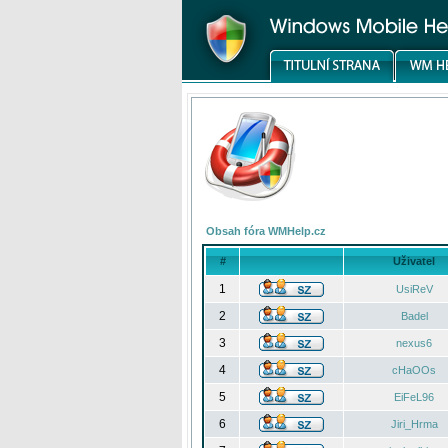
Obsah fóra WMHelp.cz
#
Uživatel
1
UsiReV
2
Badel
3
nexus6
4
cHaOOs
5
EiFeL96
6
Jiri_Hrma