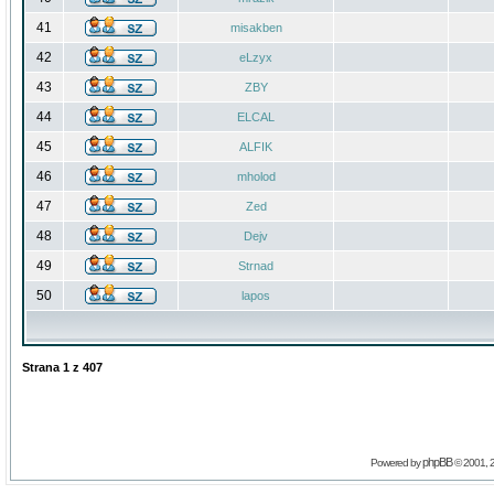
41
misakben
42
eLzyx
43
ZBY
44
ELCAL
45
ALFIK
46
mholod
47
Zed
48
Dejv
49
Strnad
50
lapos
Strana
1
z
407
phpBB
Powered by
© 2001, 