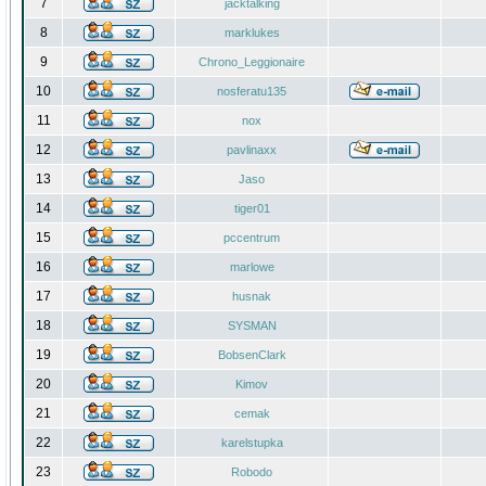
7
jacktalking
8
marklukes
9
Chrono_Leggionaire
10
nosferatu135
11
nox
12
pavlinaxx
13
Jaso
14
tiger01
15
pccentrum
16
marlowe
17
husnak
18
SYSMAN
19
BobsenClark
20
Kimov
21
cemak
22
karelstupka
23
Robodo