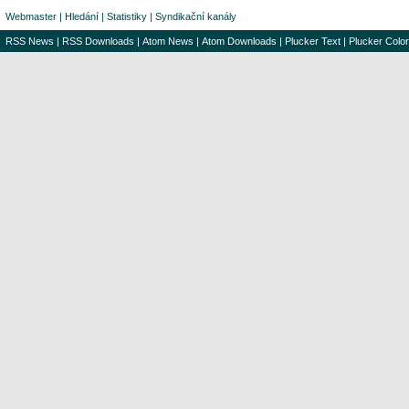
Webmaster
|
Hledání
|
Statistiky
|
Syndikační kanály
RSS News
|
RSS Downloads
|
Atom News
|
Atom Downloads
|
Plucker Text
|
Plucker Color