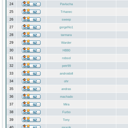
24
Pavlucha
25
Trhanec
26
sweep
27
gorgeNo1
28
tarmara
29
Warder
30
HB80
31
robsol
32
petr99
33
androidoll
34
ohr
35
andras
36
machado
37
Mira
38
Furbo
39
Tony
40
mrazik