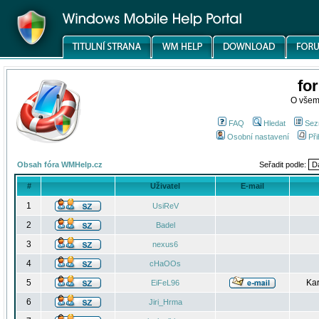
fo
O všem
FAQ
Hledat
Sez
Osobní nastavení
Při
Obsah fóra WMHelp.cz
Seřadit podle:
#
Uživatel
E-mail
1
UsiReV
2
Badel
3
nexus6
4
cHaOOs
5
Kar
EiFeL96
6
Jiri_Hrma