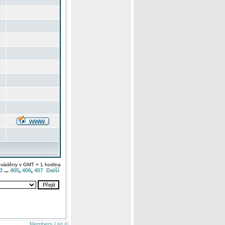
uváděny v GMT + 1 hodina
3
...
405
,
406
,
407
Další
Members List ©