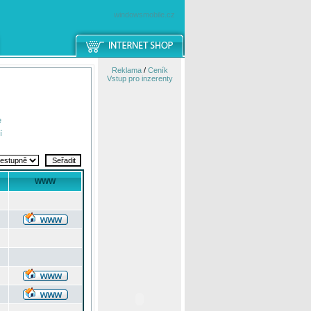
windowsmobile.cz
Reklama
/
Ceník
Vstup pro inzerenty
e
í
WWW