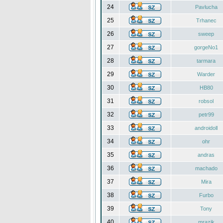
24
Pavlucha
25
Trhanec
26
sweep
27
gorgeNo1
28
tarmara
29
Warder
30
HB80
31
robsol
32
petr99
33
androidoll
34
ohr
35
andras
36
machado
37
Mira
38
Furbo
39
Tony
40
mrazik