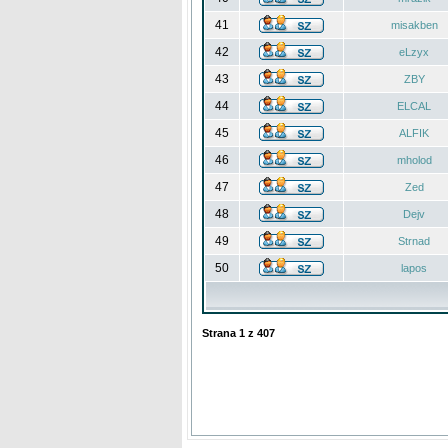
41
misakben
42
eLzyx
43
ZBY
44
ELCAL
45
ALFIK
46
mholod
47
Zed
48
Dejv
49
Strnad
50
lapos
Strana
1
z
407