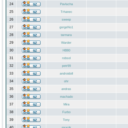
24
Pavlucha
25
Trhanec
26
sweep
27
gorgeNo1
28
tarmara
29
Warder
30
HB80
31
robsol
32
petr99
33
androidoll
34
ohr
35
andras
36
machado
37
Mira
38
Furbo
39
Tony
40
mrazik