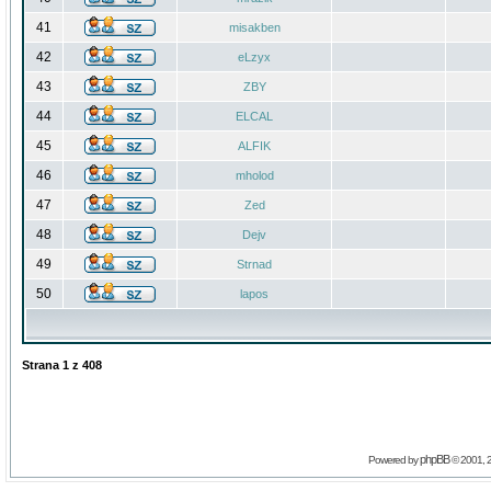
41
misakben
42
eLzyx
43
ZBY
44
ELCAL
45
ALFIK
46
mholod
47
Zed
48
Dejv
49
Strnad
50
lapos
Strana
1
z
408
phpBB
Powered by
© 2001, 