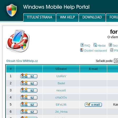
fo
O všem
FAQ
Hledat
Sez
Osobní nastavení
Při
Obsah fóra WMHelp.cz
Seřadit podle:
#
Uživatel
E-mail
1
UsiReV
2
Badel
3
nexus6
4
cHaOOs
5
Kar
EiFeL96
6
Jiri_Hrma