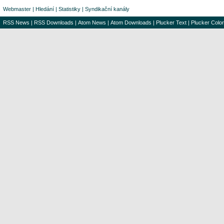
Webmaster
|
Hledání
|
Statistiky
|
Syndikační kanály
RSS News
|
RSS Downloads
|
Atom News
|
Atom Downloads
|
Plucker Text
|
Plucker Color