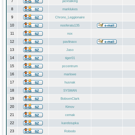
7
jacktalking
8
marklukes
9
Chrono_Leggionaire
10
nosferatu135
11
nox
12
pavlinaxx
13
Jaso
14
tiger01
15
pccentrum
16
marlowe
17
husnak
18
SYSMAN
19
BobsenClark
20
Kimov
21
cemak
22
karelstupka
23
Robodo