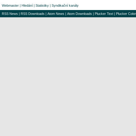
Webmaster
|
Hledání
|
Statistiky
|
Syndikační kanály
RSS News
|
RSS Downloads
|
Atom News
|
Atom Downloads
|
Plucker Text
|
Plucker Color