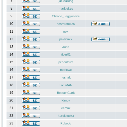
7
jacktalking
8
marklukes
9
Chrono_Leggionaire
10
nosferatu135
11
nox
12
pavlinaxx
13
Jaso
14
tiger01
15
pccentrum
16
marlowe
17
husnak
18
SYSMAN
19
BobsenClark
20
Kimov
21
cemak
22
karelstupka
23
Robodo