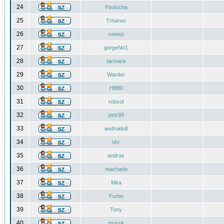
24
Pavlucha
25
Trhanec
26
sweep
27
gorgeNo1
28
tarmara
29
Warder
30
HB80
31
robsol
32
petr99
33
androidoll
34
ohr
35
andras
36
machado
37
Mira
38
Furbo
39
Tony
40
mrazik