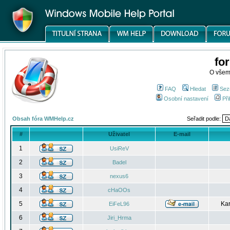
fo
O všem
FAQ
Hledat
Sez
Osobní nastavení
Při
Obsah fóra WMHelp.cz
Seřadit podle:
#
Uživatel
E-mail
1
UsiReV
2
Badel
3
nexus6
4
cHaOOs
5
Kar
EiFeL96
6
Jiri_Hrma