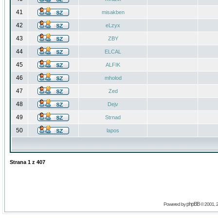
41
misakben
42
eLzyx
43
ZBY
44
ELCAL
45
ALFIK
46
mholod
47
Zed
48
Dejv
49
Strnad
50
lapos
Strana
1
z
407
phpBB
Powered by
© 2001, 