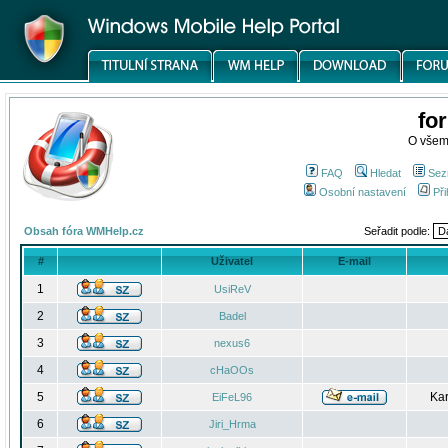
fo
O všem
FAQ
Hledat
Sez
Osobní nastavení
Při
Obsah fóra WMHelp.cz
Seřadit podle:
#
Uživatel
E-mail
1
UsiReV
2
Badel
3
nexus6
4
cHaOOs
5
Kar
EiFeL96
6
Jiri_Hrma