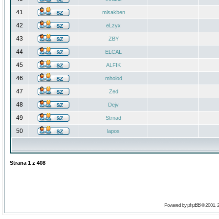
41
misakben
42
eLzyx
43
ZBY
44
ELCAL
45
ALFIK
46
mholod
47
Zed
48
Dejv
49
Strnad
50
lapos
Strana
1
z
408
phpBB
Powered by
© 2001, 