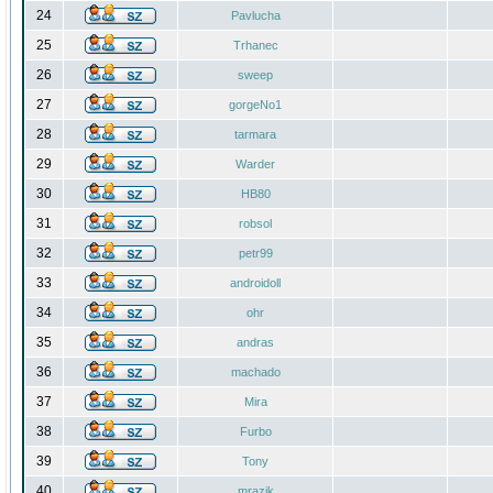
24
Pavlucha
25
Trhanec
26
sweep
27
gorgeNo1
28
tarmara
29
Warder
30
HB80
31
robsol
32
petr99
33
androidoll
34
ohr
35
andras
36
machado
37
Mira
38
Furbo
39
Tony
40
mrazik