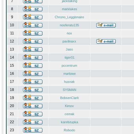
7
jacktalking
8
marklukes
9
Chrono_Leggionaire
10
nosferatu135
11
nox
12
pavlinaxx
13
Jaso
14
tiger01
15
pccentrum
16
marlowe
17
husnak
18
SYSMAN
19
BobsenClark
20
Kimov
21
cemak
22
karelstupka
23
Robodo