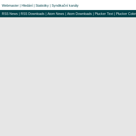
Webmaster
|
Hledání
|
Statistiky
|
Syndikační kanály
RSS News
|
RSS Downloads
|
Atom News
|
Atom Downloads
|
Plucker Text
|
Plucker Color