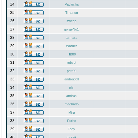
24
Pavlucha
25
Trhanec
26
sweep
27
gorgeNo1
28
tarmara
29
Warder
30
HB80
31
robsol
32
petr99
33
androidoll
34
ohr
35
andras
36
machado
37
Mira
38
Furbo
39
Tony
40
mrazik