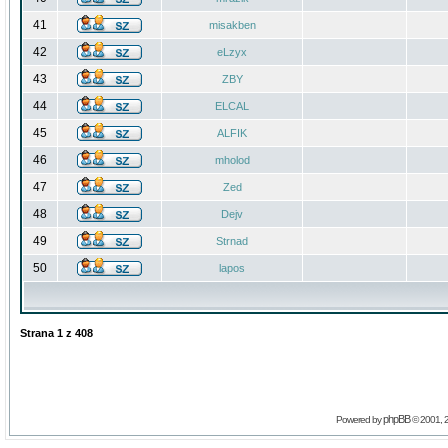
41
misakben
42
eLzyx
43
ZBY
44
ELCAL
45
ALFIK
46
mholod
47
Zed
48
Dejv
49
Strnad
50
lapos
Strana
1
z
408
phpBB
Powered by
© 2001, 