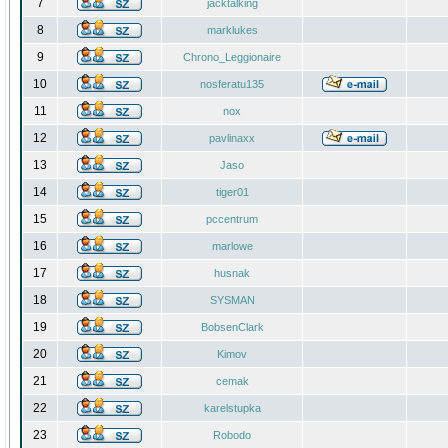
7
jacktalking
8
marklukes
9
Chrono_Leggionaire
10
nosferatu135
11
nox
12
pavlinaxx
13
Jaso
14
tiger01
15
pccentrum
16
marlowe
17
husnak
18
SYSMAN
19
BobsenClark
20
Kimov
21
cemak
22
karelstupka
23
Robodo