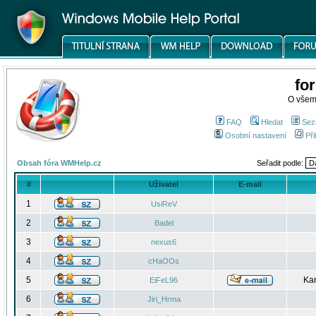
fo
O všem
FAQ
Hledat
Sez
Osobní nastavení
Při
Obsah fóra WMHelp.cz
Seřadit podle:
#
Uživatel
E-mail
1
UsiReV
2
Badel
3
nexus6
4
cHaOOs
5
Kar
EiFeL96
6
Jiri_Hrma