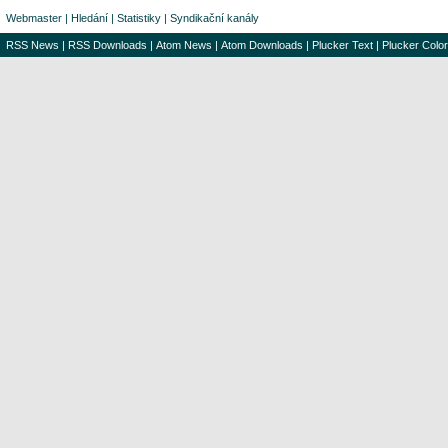
Webmaster
|
Hledání
|
Statistiky
|
Syndikační kanály
RSS News
|
RSS Downloads
|
Atom News
|
Atom Downloads
|
Plucker Text
|
Plucker Color