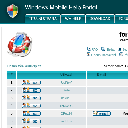
fo
O všem
FAQ
Hledat
Sez
Osobní nastavení
Při
Obsah fóra WMHelp.cz
Seřadit podle:
#
Uživatel
E-mail
1
UsiReV
2
Badel
3
nexus6
4
cHaOOs
5
Kar
EiFeL96
6
Jiri_Hrma