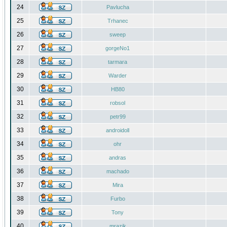
24
Pavlucha
25
Trhanec
26
sweep
27
gorgeNo1
28
tarmara
29
Warder
30
HB80
31
robsol
32
petr99
33
androidoll
34
ohr
35
andras
36
machado
37
Mira
38
Furbo
39
Tony
40
mrazik