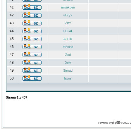
41
misakben
42
eLzyx
43
ZBY
44
ELCAL
45
ALFIK
46
mholod
47
Zed
48
Dejv
49
Strnad
50
lapos
Strana
1
z
407
phpBB
Powered by
© 2001, 