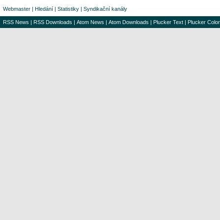
Webmaster
|
Hledání
|
Statistiky
|
Syndikační kanály
RSS News
|
RSS Downloads
|
Atom News
|
Atom Downloads
|
Plucker Text
|
Plucker Color