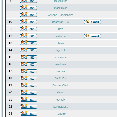
7
jacktalking
8
marklukes
9
Chrono_Leggionaire
10
nosferatu135
11
nox
12
pavlinaxx
13
Jaso
14
tiger01
15
pccentrum
16
marlowe
17
husnak
18
SYSMAN
19
BobsenClark
20
Kimov
21
cemak
22
karelstupka
23
Robodo