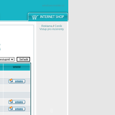
windowsmobile.cz
Reklama
/
Ceník
Vstup pro inzerenty
e
í
WWW