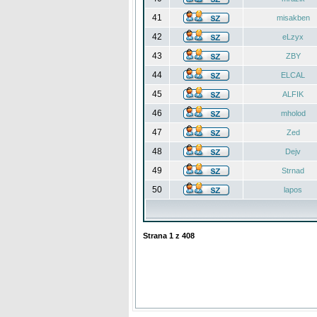
41
misakben
42
eLzyx
43
ZBY
44
ELCAL
45
ALFIK
46
mholod
47
Zed
48
Dejv
49
Strnad
50
lapos
Strana
1
z
408