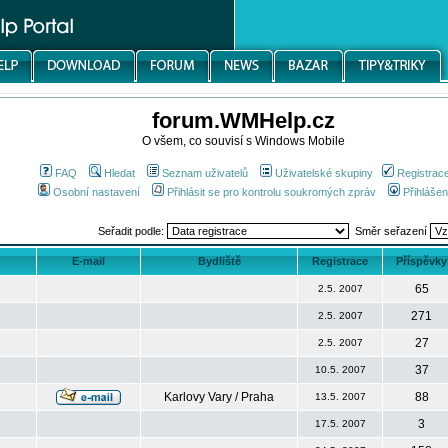
forum.WMHelp.cz
O všem, co souvisí s Windows Mobile
FAQ
Hledat
Seznam uživatelů
Uživatelské skupiny
Registrac
Osobní nastavení
Přihlásit se pro kontrolu soukromých zpráv
Přihlášen
Seřadit podle:
Směr seřazení
E-mail
Bydliště
Registrace
Příspěvky
65
2.5. 2007
271
2.5. 2007
27
2.5. 2007
37
10.5. 2007
Karlovy Vary / Praha
88
13.5. 2007
3
17.5. 2007