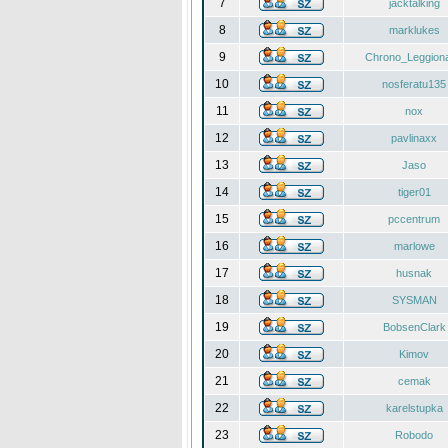
7
jacktalking
8
marklukes
9
Chrono_Leggiona
10
nosferatu135
11
nox
12
pavlinaxx
13
Jaso
14
tiger01
15
pccentrum
16
marlowe
17
husnak
18
SYSMAN
19
BobsenClark
20
Kimov
21
cemak
22
karelstupka
23
Robodo