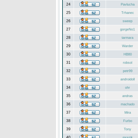
24
Pavlucha
25
Trhanec
26
sweep
27
gorgeNo1
28
tarmara
29
Warder
30
HB80
31
robsol
32
petr99
33
androidoll
34
ohr
35
andras
36
machado
37
Mira
38
Furbo
39
Tony
40
mrazik