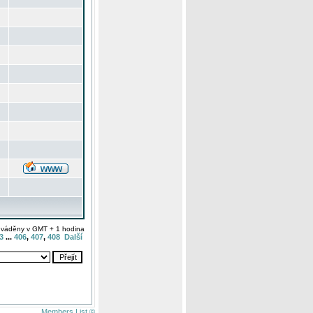
uváděny v GMT + 1 hodina
3
...
406
,
407
,
408
Další
Members List ©