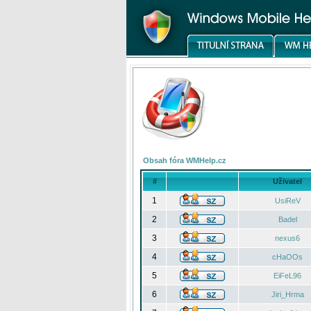
Obsah fóra WMHelp.cz
#
Uživatel
1
UsiReV
2
Badel
3
nexus6
4
cHaOOs
5
EiFeL96
6
Jiri_Hrma