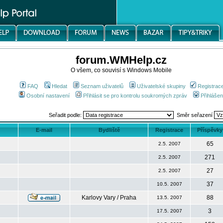
forum.WMHelp.cz
O všem, co souvisí s Windows Mobile
FAQ
Hledat
Seznam uživatelů
Uživatelské skupiny
Registrac
Osobní nastavení
Přihlásit se pro kontrolu soukromých zpráv
Přihlášen
Seřadit podle:
Směr seřazení
E-mail
Bydliště
Registrace
Příspěvky
65
2.5. 2007
271
2.5. 2007
27
2.5. 2007
37
10.5. 2007
Karlovy Vary / Praha
88
13.5. 2007
3
17.5. 2007