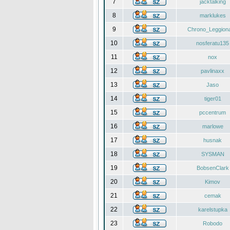
7
jacktalking
8
marklukes
9
Chrono_Leggiona
10
nosferatu135
11
nox
12
pavlinaxx
13
Jaso
14
tiger01
15
pccentrum
16
marlowe
17
husnak
18
SYSMAN
19
BobsenClark
20
Kimov
21
cemak
22
karelstupka
23
Robodo