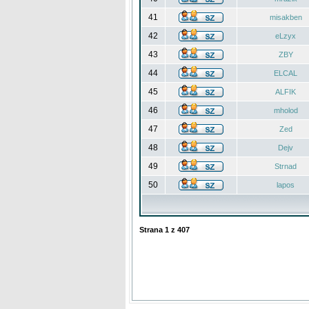
41
misakben
42
eLzyx
43
ZBY
44
ELCAL
45
ALFIK
46
mholod
47
Zed
48
Dejv
49
Strnad
50
lapos
Strana
1
z
407