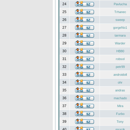
24
Pavlucha
25
Trhanec
26
sweep
27
gorgeNo1
28
tarmara
29
Warder
30
HB80
31
robsol
32
petr99
33
androidoll
34
ohr
35
andras
36
machado
37
Mira
38
Furbo
39
Tony
40
mrazik