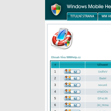
Obsah fóra WMHelp.cz
#
Uživatel
1
UsiReV
2
Badel
3
nexus6
4
cHaOOs
5
EiFeL96
6
Jiri_Hrma