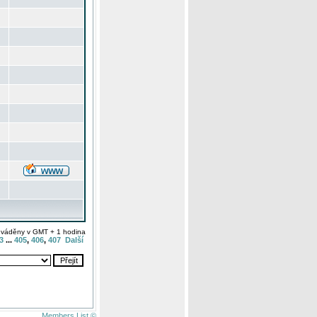
uváděny v GMT + 1 hodina
3
...
405
,
406
,
407
Další
Members List ©