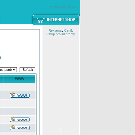
windowsmobile.cz
Reklama
/
Ceník
Vstup pro inzerenty
e
í
WWW