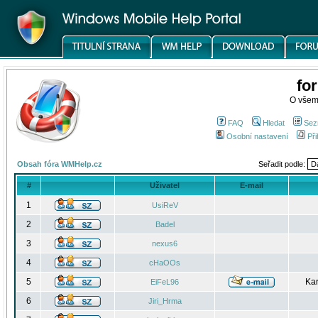
fo
O všem
FAQ
Hledat
Sez
Osobní nastavení
Při
Obsah fóra WMHelp.cz
Seřadit podle:
#
Uživatel
E-mail
1
UsiReV
2
Badel
3
nexus6
4
cHaOOs
5
Kar
EiFeL96
6
Jiri_Hrma