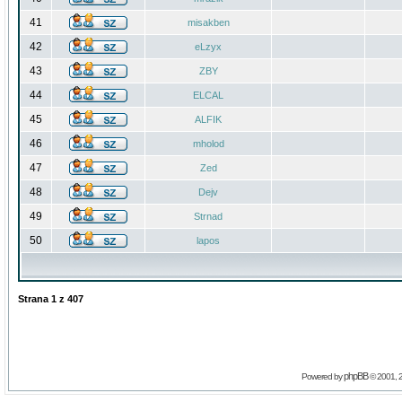
41
misakben
42
eLzyx
43
ZBY
44
ELCAL
45
ALFIK
46
mholod
47
Zed
48
Dejv
49
Strnad
50
lapos
Strana
1
z
407
phpBB
Powered by
© 2001, 