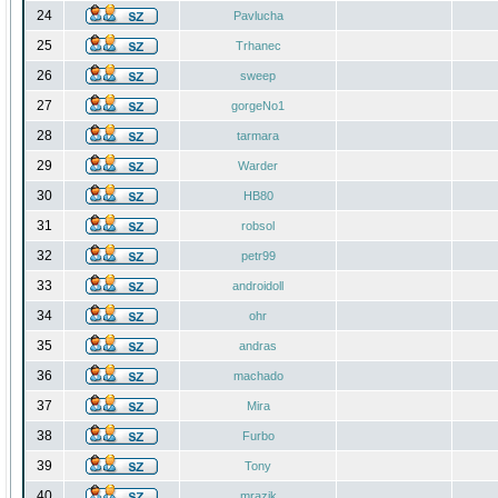
24
Pavlucha
25
Trhanec
26
sweep
27
gorgeNo1
28
tarmara
29
Warder
30
HB80
31
robsol
32
petr99
33
androidoll
34
ohr
35
andras
36
machado
37
Mira
38
Furbo
39
Tony
40
mrazik