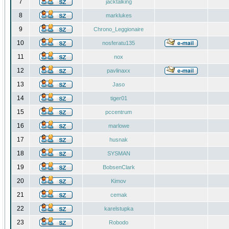
7
jacktalking
8
marklukes
9
Chrono_Leggionaire
10
nosferatu135
11
nox
12
pavlinaxx
13
Jaso
14
tiger01
15
pccentrum
16
marlowe
17
husnak
18
SYSMAN
19
BobsenClark
20
Kimov
21
cemak
22
karelstupka
23
Robodo