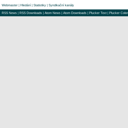
Webmaster
|
Hledání
|
Statistiky
|
Syndikační kanály
RSS News
|
RSS Downloads
|
Atom News
|
Atom Downloads
|
Plucker Text
|
Plucker Color