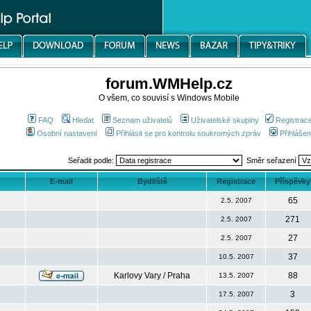
forum.WMHelp.cz
O všem, co souvisí s Windows Mobile
FAQ
Hledat
Seznam uživatelů
Uživatelské skupiny
Registrac
Osobní nastavení
Přihlásit se pro kontrolu soukromých zpráv
Přihlášen
Seřadit podle:
Směr seřazení
E-mail
Bydliště
Registrace
Příspěvky
65
2.5. 2007
271
2.5. 2007
27
2.5. 2007
37
10.5. 2007
Karlovy Vary / Praha
88
13.5. 2007
3
17.5. 2007