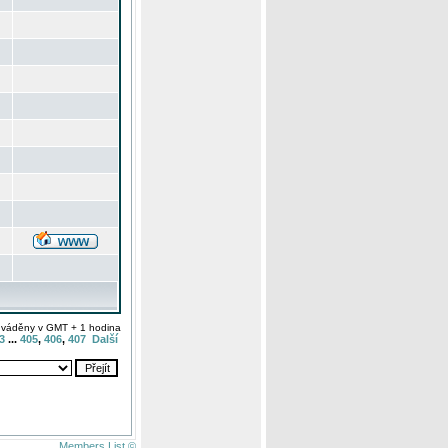
uváděny v GMT + 1 hodina
3
...
405
,
406
,
407
Další
Members List ©