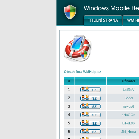
Obsah fóra WMHelp.cz
#
Uživatel
1
UsiReV
2
Badel
3
nexus6
4
cHaOOs
5
EiFeL96
6
Jiri_Hrma