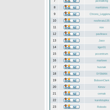
7
jacktalking
8
marklukes
9
Chrono_Leggiona
10
nosferatu135
11
nox
12
pavlinaxx
13
Jaso
14
tiger01
15
pccentrum
16
marlowe
17
husnak
18
SYSMAN
19
BobsenClark
20
Kimov
21
cemak
22
karelstupka
23
Robodo