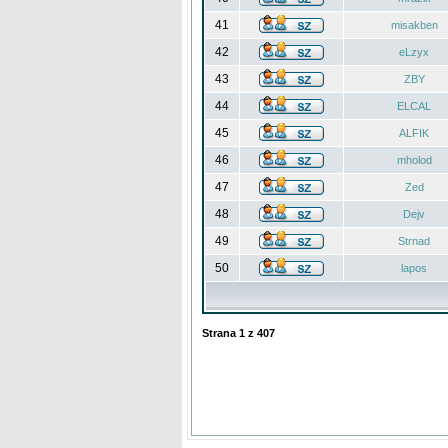
41
misakben
42
eLzyx
43
ZBY
44
ELCAL
45
ALFIK
46
mholod
47
Zed
48
Dejv
49
Strnad
50
lapos
Strana
1
z
407