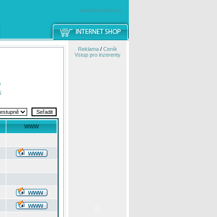
windowsmobile.cz
Reklama
/
Ceník
Vstup pro inzerenty
e
í
WWW