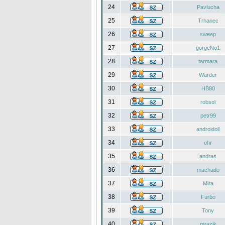
24
Pavlucha
25
Trhanec
26
sweep
27
gorgeNo1
28
tarmara
29
Warder
30
HB80
31
robsol
32
petr99
33
androidoll
34
ohr
35
andras
36
machado
37
Mira
38
Furbo
39
Tony
40
mrazik