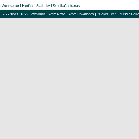
Webmaster
|
Hledání
|
Statistiky
|
Syndikační kanály
RSS News
|
RSS Downloads
|
Atom News
|
Atom Downloads
|
Plucker Text
|
Plucker Color