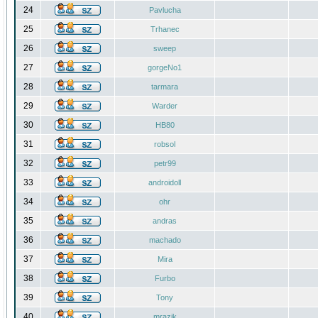
24
Pavlucha
25
Trhanec
26
sweep
27
gorgeNo1
28
tarmara
29
Warder
30
HB80
31
robsol
32
petr99
33
androidoll
34
ohr
35
andras
36
machado
37
Mira
38
Furbo
39
Tony
40
mrazik