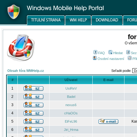
fo
O všem
FAQ
Hledat
Sez
Osobní nastavení
Při
Obsah fóra WMHelp.cz
Seřadit podle:
#
Uživatel
E-mail
1
UsiReV
2
Badel
3
nexus6
4
cHaOOs
5
Kar
EiFeL96
6
Jiri_Hrma