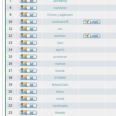
7
jacktalking
8
marklukes
9
Chrono_Leggionaire
10
nosferatu135
11
nox
12
pavlinaxx
13
Jaso
14
tiger01
15
pccentrum
16
marlowe
17
husnak
18
SYSMAN
19
BobsenClark
20
Kimov
21
cemak
22
karelstupka
23
Robodo