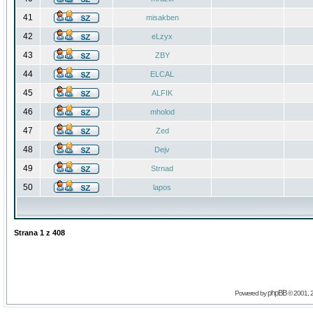
41
misakben
42
eLzyx
43
ZBY
44
ELCAL
45
ALFIK
46
mholod
47
Zed
48
Dejv
49
Strnad
50
lapos
Strana
1
z
408
phpBB
Powered by
© 2001, 