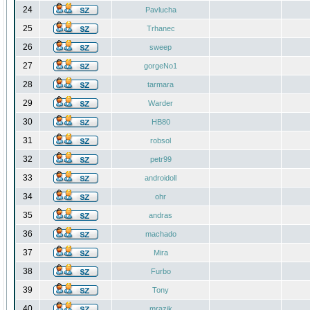
24
Pavlucha
25
Trhanec
26
sweep
27
gorgeNo1
28
tarmara
29
Warder
30
HB80
31
robsol
32
petr99
33
androidoll
34
ohr
35
andras
36
machado
37
Mira
38
Furbo
39
Tony
40
mrazik