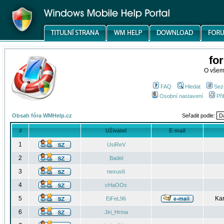
fo
O všem
FAQ
Hledat
Sez
Osobní nastavení
Při
Obsah fóra WMHelp.cz
Seřadit podle:
#
Uživatel
E-mail
1
UsiReV
2
Badel
3
nexus6
4
cHaOOs
5
Kar
EiFeL96
6
Jiri_Hrma