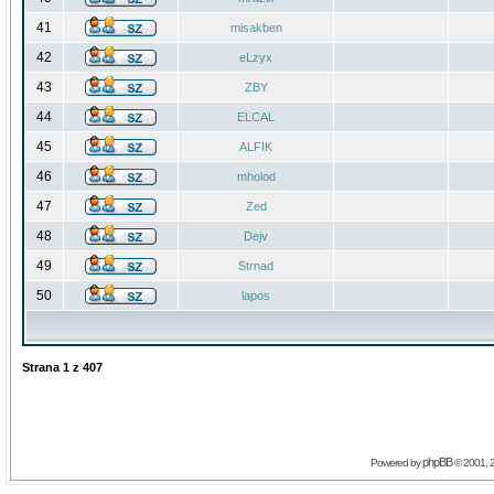
41
misakben
42
eLzyx
43
ZBY
44
ELCAL
45
ALFIK
46
mholod
47
Zed
48
Dejv
49
Strnad
50
lapos
Strana
1
z
407
phpBB
Powered by
© 2001, 