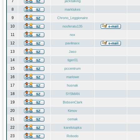
7
jacktalking
8
marklukes
9
Chrono_Leggionaire
10
nosferatu135
11
nox
12
pavlinaxx
13
Jaso
14
tiger01
15
pccentrum
16
marlowe
17
husnak
18
SYSMAN
19
BobsenClark
20
Kimov
21
cemak
22
karelstupka
23
Robodo