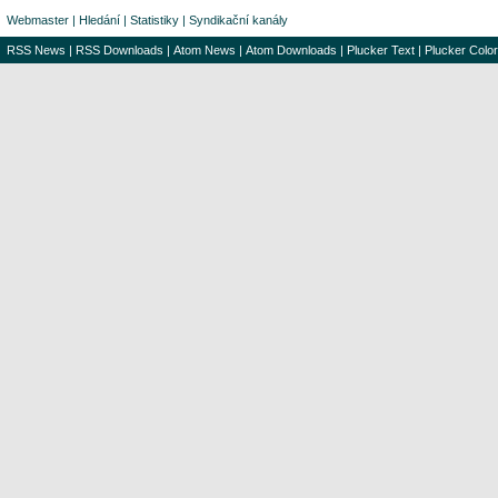
Webmaster
|
Hledání
|
Statistiky
|
Syndikační kanály
RSS News
|
RSS Downloads
|
Atom News
|
Atom Downloads
|
Plucker Text
|
Plucker Color