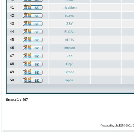
41
misakben
42
eLzyx
43
ZBY
44
ELCAL
45
ALFIK
46
mholod
47
Zed
48
Dejv
49
Strnad
50
lapos
Strana
1
z
407
phpBB
Powered by
© 2001, 