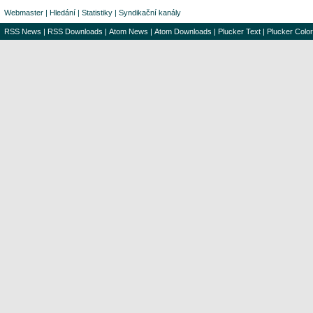
Webmaster
|
Hledání
|
Statistiky
|
Syndikační kanály
RSS News
|
RSS Downloads
|
Atom News
|
Atom Downloads
|
Plucker Text
|
Plucker Color