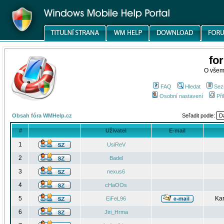
fo
O všem
FAQ
Hledat
Sez
Osobní nastavení
Při
Obsah fóra WMHelp.cz
Seřadit podle:
#
Uživatel
E-mail
1
UsiReV
2
Badel
3
nexus6
4
cHaOOs
5
Kar
EiFeL96
6
Jiri_Hrma