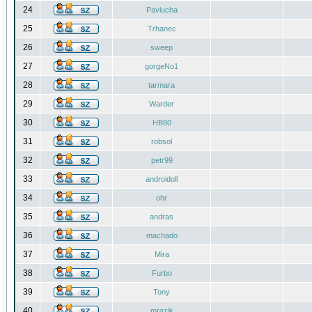
24
Pavlucha
25
Trhanec
26
sweep
27
gorgeNo1
28
tarmara
29
Warder
30
HB80
31
robsol
32
petr99
33
androidoll
34
ohr
35
andras
36
machado
37
Mira
38
Furbo
39
Tony
40
mrazik