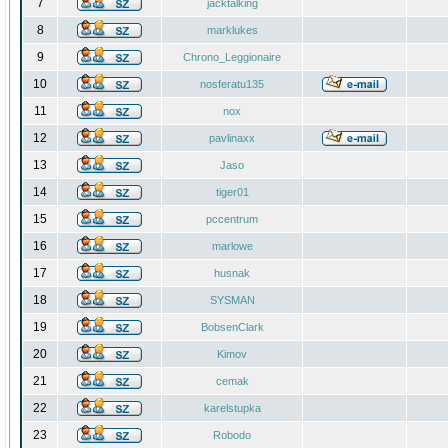
7
jacktalking
8
marklukes
9
Chrono_Leggionaire
10
nosferatu135
11
nox
12
pavlinaxx
13
Jaso
14
tiger01
15
pccentrum
16
marlowe
17
husnak
18
SYSMAN
19
BobsenClark
20
Kimov
21
cemak
22
karelstupka
23
Robodo