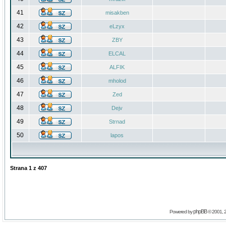
41
misakben
42
eLzyx
43
ZBY
44
ELCAL
45
ALFIK
46
mholod
47
Zed
48
Dejv
49
Strnad
50
lapos
Strana
1
z
407
phpBB
Powered by
© 2001, 