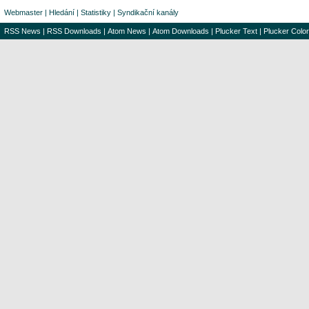
Webmaster
|
Hledání
|
Statistiky
|
Syndikační kanály
RSS News
|
RSS Downloads
|
Atom News
|
Atom Downloads
|
Plucker Text
|
Plucker Color