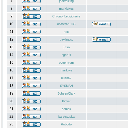
7
jacktalking
8
marklukes
9
Chrono_Leggionaire
10
nosferatu135
11
nox
12
pavlinaxx
13
Jaso
14
tiger01
15
pccentrum
16
marlowe
17
husnak
18
SYSMAN
19
BobsenClark
20
Kimov
21
cemak
22
karelstupka
23
Robodo