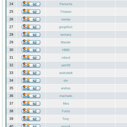
24
Pavlucha
25
Trhanec
26
sweep
27
gorgeNo1
28
tarmara
29
Warder
30
HB80
31
robsol
32
petr99
33
androidoll
34
ohr
35
andras
36
machado
37
Mira
38
Furbo
39
Tony
40
mrazik