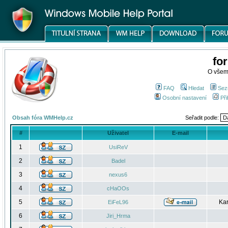
fo
O všem
FAQ
Hledat
Sez
Osobní nastavení
Při
Obsah fóra WMHelp.cz
Seřadit podle:
#
Uživatel
E-mail
1
UsiReV
2
Badel
3
nexus6
4
cHaOOs
5
Kar
EiFeL96
6
Jiri_Hrma