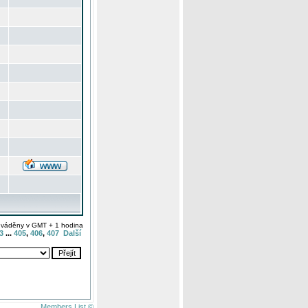
uváděny v GMT + 1 hodina
3
...
405
,
406
,
407
Další
Members List ©