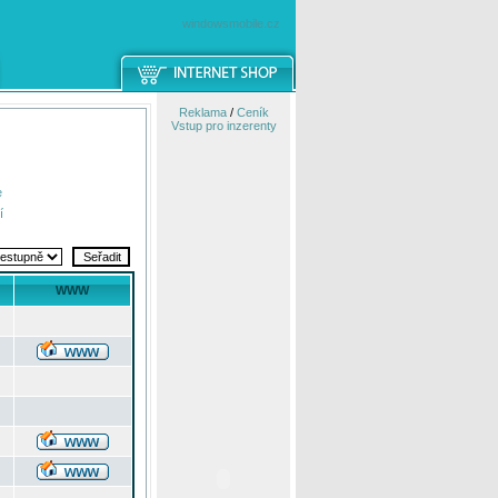
windowsmobile.cz
Reklama
/
Ceník
Vstup pro inzerenty
e
í
WWW