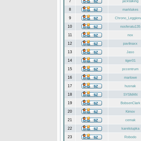
7
jacktalking
8
marklukes
9
Chrono_Leggiona
10
nosferatu135
11
nox
12
pavlinaxx
13
Jaso
14
tiger01
15
pccentrum
16
marlowe
17
husnak
18
SYSMAN
19
BobsenClark
20
Kimov
21
cemak
22
karelstupka
23
Robodo