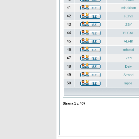
41
misakben
42
eLzyx
43
ZBY
44
ELCAL
45
ALFIK
46
mholod
47
Zed
48
Dejv
49
Strnad
50
lapos
Strana
1
z
407