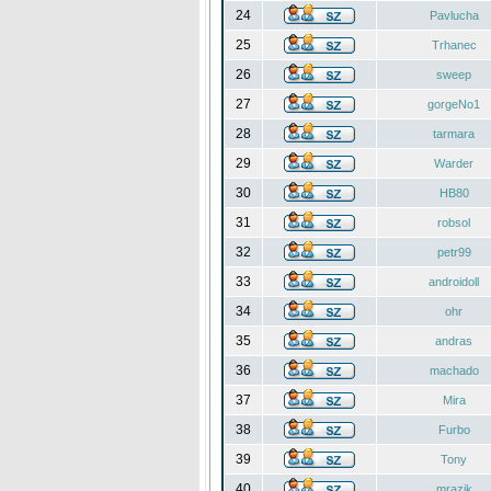
24
Pavlucha
25
Trhanec
26
sweep
27
gorgeNo1
28
tarmara
29
Warder
30
HB80
31
robsol
32
petr99
33
androidoll
34
ohr
35
andras
36
machado
37
Mira
38
Furbo
39
Tony
40
mrazik