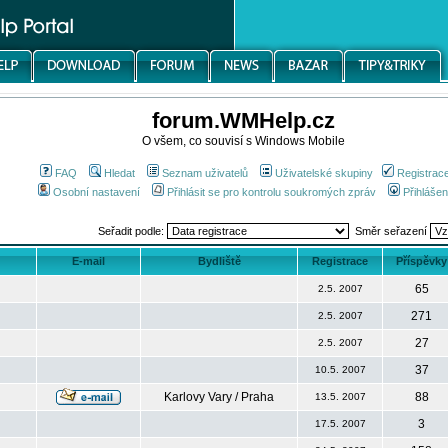
forum.WMHelp.cz
O všem, co souvisí s Windows Mobile
FAQ
Hledat
Seznam uživatelů
Uživatelské skupiny
Registrac
Osobní nastavení
Přihlásit se pro kontrolu soukromých zpráv
Přihlášen
Seřadit podle:
Směr seřazení
E-mail
Bydliště
Registrace
Příspěvky
65
2.5. 2007
271
2.5. 2007
27
2.5. 2007
37
10.5. 2007
Karlovy Vary / Praha
88
13.5. 2007
3
17.5. 2007