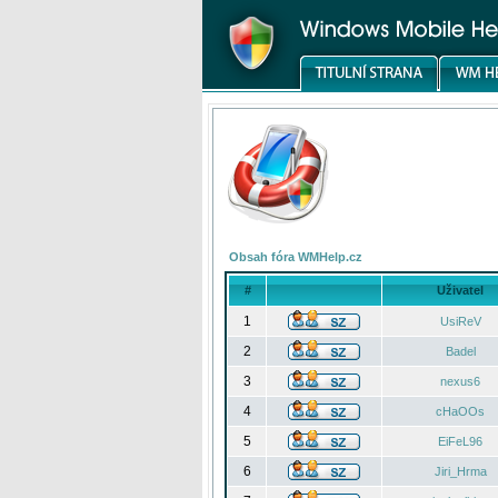
Obsah fóra WMHelp.cz
#
Uživatel
1
UsiReV
2
Badel
3
nexus6
4
cHaOOs
5
EiFeL96
6
Jiri_Hrma