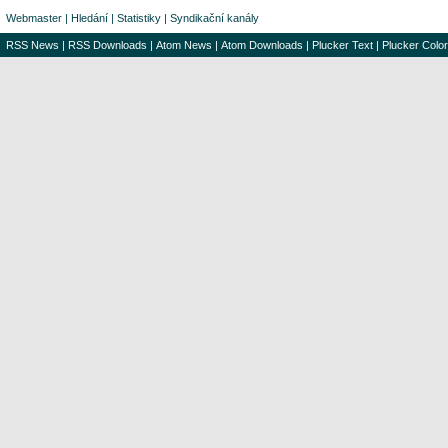
Webmaster
|
Hledání
|
Statistiky
|
Syndikační kanály
RSS News
|
RSS Downloads
|
Atom News
|
Atom Downloads
|
Plucker Text
|
Plucker Color