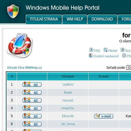
fo
O všem
FAQ
Hledat
Sez
Osobní nastavení
Při
Obsah fóra WMHelp.cz
Seřadit podle:
#
Uživatel
E-mail
1
UsiReV
2
Badel
3
nexus6
4
cHaOOs
5
Kar
EiFeL96
6
Jiri_Hrma