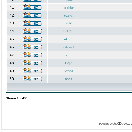
41
misakben
42
eLzyx
43
ZBY
44
ELCAL
45
ALFIK
46
mholod
47
Zed
48
Dejv
49
Strnad
50
lapos
Strana
1
z
408
phpBB
Powered by
© 2001, 