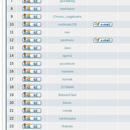
7
jacktalking
8
marklukes
9
Chrono_Leggionaire
10
nosferatu135
11
nox
12
pavlinaxx
13
Jaso
14
tiger01
15
pccentrum
16
marlowe
17
husnak
18
SYSMAN
19
BobsenClark
20
Kimov
21
cemak
22
karelstupka
23
Robodo