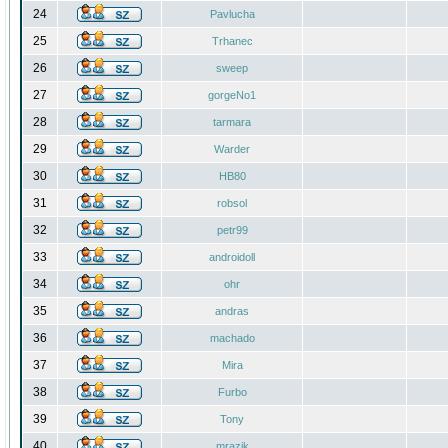
24
Pavlucha
25
Trhanec
26
sweep
27
gorgeNo1
28
tarmara
29
Warder
30
HB80
31
robsol
32
petr99
33
androidoll
34
ohr
35
andras
36
machado
37
Mira
38
Furbo
39
Tony
40
mrazik