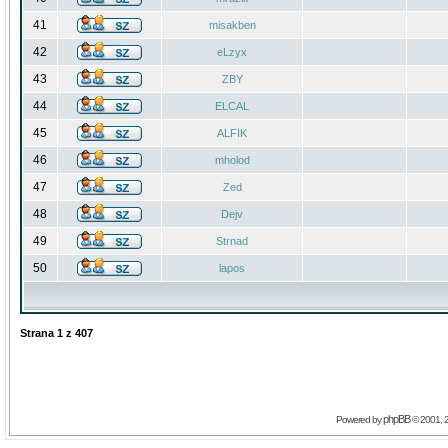
41
misakben
42
eLzyx
43
ZBY
44
ELCAL
45
ALFIK
46
mholod
47
Zed
48
Dejv
49
Strnad
50
lapos
Strana
1
z
407
phpBB
Powered by
© 2001, 