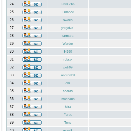
24
Pavlucha
25
Trhanec
26
sweep
27
gorgeNo1
28
tarmara
29
Warder
30
HB80
31
robsol
32
petr99
33
androidoll
34
ohr
35
andras
36
machado
37
Mira
38
Furbo
39
Tony
40
mrazik