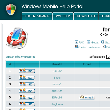
fo
O všem
FAQ
Hledat
Sez
Osobní nastavení
Při
Obsah fóra WMHelp.cz
Seřadit podle:
#
Uživatel
E-mail
1
UsiReV
2
Badel
3
nexus6
4
cHaOOs
5
Kar
EiFeL96
6
Jiri_Hrma