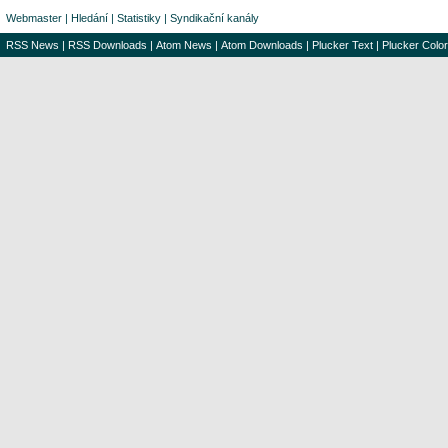
Webmaster
|
Hledání
|
Statistiky
|
Syndikační kanály
RSS News
|
RSS Downloads
|
Atom News
|
Atom Downloads
|
Plucker Text
|
Plucker Color