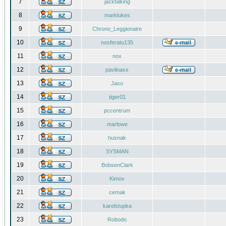
7
jacktalking
8
marklukes
9
Chrono_Leggionaire
10
nosferatu135
11
nox
12
pavlinaxx
13
Jaso
14
tiger01
15
pccentrum
16
marlowe
17
husnak
18
SYSMAN
19
BobsenClark
20
Kimov
21
cemak
22
karelstupka
23
Robodo