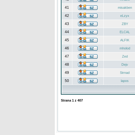
41
misakben
42
eLzyx
43
ZBY
44
ELCAL
45
ALFIK
46
mholod
47
Zed
48
Dejv
49
Strnad
50
lapos
Strana
1
z
407