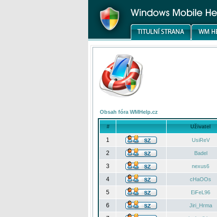
Obsah fóra WMHelp.cz
#
Uživatel
1
UsiReV
2
Badel
3
nexus6
4
cHaOOs
5
EiFeL96
6
Jiri_Hrma