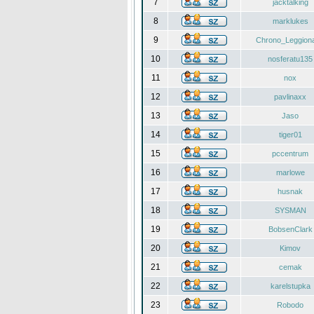
7
jacktalking
8
marklukes
9
Chrono_Leggiona
10
nosferatu135
11
nox
12
pavlinaxx
13
Jaso
14
tiger01
15
pccentrum
16
marlowe
17
husnak
18
SYSMAN
19
BobsenClark
20
Kimov
21
cemak
22
karelstupka
23
Robodo