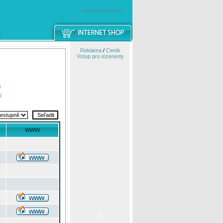
windowsmobile.cz
Reklama
/
Ceník
Vstup pro inzerenty
e
í
WWW