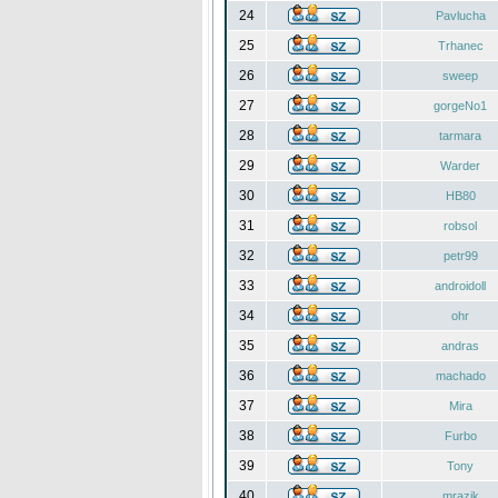
24
Pavlucha
25
Trhanec
26
sweep
27
gorgeNo1
28
tarmara
29
Warder
30
HB80
31
robsol
32
petr99
33
androidoll
34
ohr
35
andras
36
machado
37
Mira
38
Furbo
39
Tony
40
mrazik