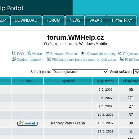
forum.WMHelp.cz
O všem, co souvisí s Windows Mobile
FAQ
Hledat
Seznam uživatelů
Uživatelské skupiny
Registrac
Osobní nastavení
Přihlásit se pro kontrolu soukromých zpráv
Přihlášen
Seřadit podle:
Směr seřazení
E-mail
Bydliště
Registrace
Příspěvky
65
2.5. 2007
271
2.5. 2007
27
2.5. 2007
37
10.5. 2007
Karlovy Vary / Praha
88
13.5. 2007
3
17.5. 2007