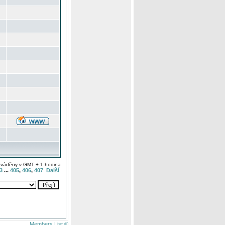
uváděny v GMT + 1 hodina
3
...
405
,
406
,
407
Další
Members List ©