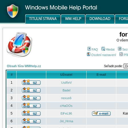
fo
O všem
FAQ
Hledat
Sez
Osobní nastavení
Při
Obsah fóra WMHelp.cz
Seřadit podle:
#
Uživatel
E-mail
1
UsiReV
2
Badel
3
nexus6
4
cHaOOs
5
Kar
EiFeL96
6
Jiri_Hrma