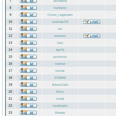
7
jacktalking
8
marklukes
9
Chrono_Leggionaire
10
nosferatu135
11
nox
12
pavlinaxx
13
Jaso
14
tiger01
15
pccentrum
16
marlowe
17
husnak
18
SYSMAN
19
BobsenClark
20
Kimov
21
cemak
22
karelstupka
23
Robodo