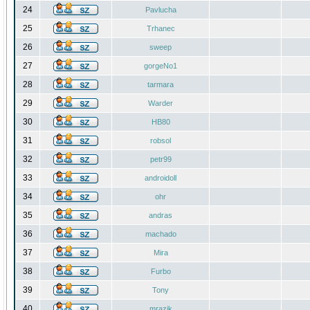
24
Pavlucha
25
Trhanec
26
sweep
27
gorgeNo1
28
tarmara
29
Warder
30
HB80
31
robsol
32
petr99
33
androidoll
34
ohr
35
andras
36
machado
37
Mira
38
Furbo
39
Tony
40
mrazik