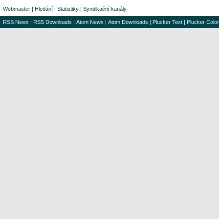
Webmaster
|
Hledání
|
Statistiky
|
Syndikační kanály
RSS News
|
RSS Downloads
|
Atom News
|
Atom Downloads
|
Plucker Text
|
Plucker Color