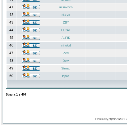
41
misakben
42
eLzyx
43
ZBY
44
ELCAL
45
ALFIK
46
mholod
47
Zed
48
Dejv
49
Strnad
50
lapos
Strana
1
z
407
phpBB
Powered by
© 2001, 